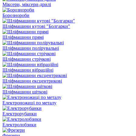
Міксери, міксери-дрилі
Борознороби
Шліфмашини кутові "Болгарки"
Шліфмашини прямі
Шліфмашини полірувальні
Шліфмашини стрічкові
Шліфмашини вібраційні
Шліфмашини ексцентрикові
Шліфмашини щіткові
Електроножиці по металу
Електрорубанки
Електролобзики
Фрезери