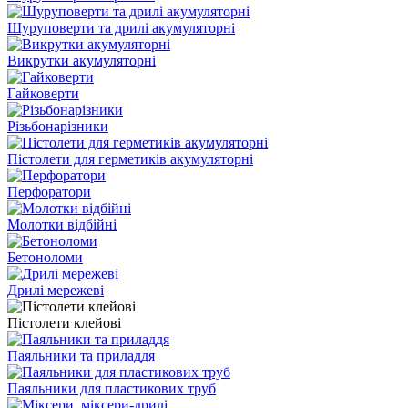
Шуруповерти та дрилі акумуляторні
Викрутки акумуляторні
Гайковерти
Різьбонарізники
Пістолети для герметиків акумуляторні
Перфоратори
Молотки відбійні
Бетоноломи
Дрилі мережеві
Пістолети клейові
Паяльники та приладдя
Паяльники для пластикових труб