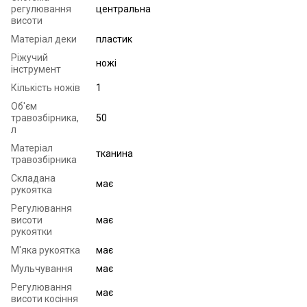
регулювання
центральна
висоти
Матеріал деки
пластик
Ріжучий
ножі
інструмент
Кількість ножів
1
Об'єм
травозбірника,
50
л
Матеріал
тканина
травозбірника
Складана
має
рукоятка
Регулювання
висоти
має
рукоятки
М'яка рукоятка
має
Мульчування
має
Регулювання
має
висоти косіння