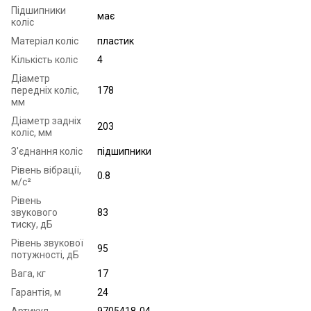
Підшипники
має
коліс
Матеріал коліс
пластик
Кількість коліс
4
Діаметр
передніх коліс,
178
мм
Діаметр задніх
203
коліс, мм
З'єднання коліс
підшипники
Рівень вібрації,
0.8
м/с²
Рівень
звукового
83
тиску, дБ
Рівень звукової
95
потужності, дБ
Вага, кг
17
Гарантія, м
24