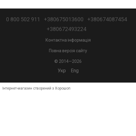
0 800 502 911
+380675013600
+380674087454
+380672493224
Контактна інформація
Повна версія сайту
© 2014—2026
Укр
Eng
Інтернет-магазин створений з Хорошоп