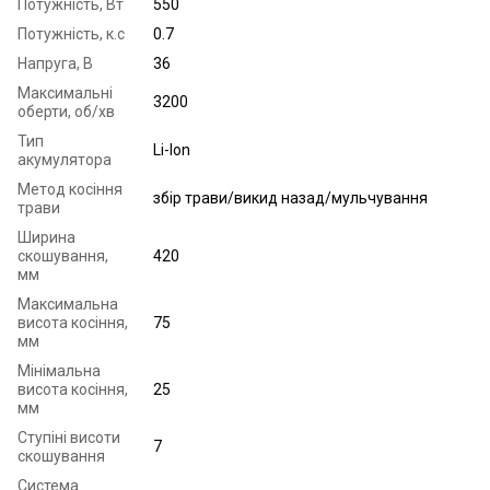
Потужність, Вт
550
Потужність, к.с
0.7
Напруга, В
36
Максимальні
3200
оберти, об/хв
Тип
Li-Ion
акумулятора
Метод косіння
збір трави/викид назад/мульчування
трави
Ширина
скошування,
420
мм
Максимальна
висота косіння,
75
мм
Мінімальна
висота косіння,
25
мм
Ступіні висоти
7
скошування
Система