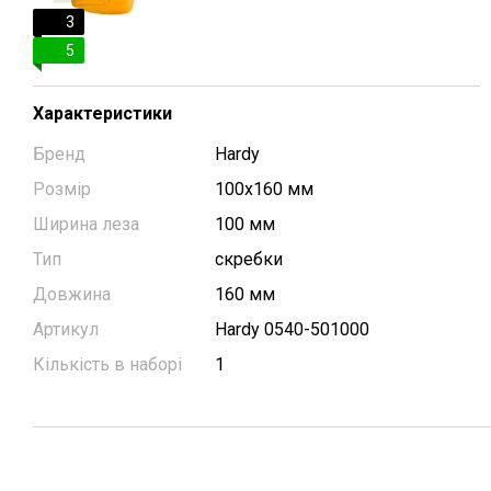
3
5
Характеристики
Бренд
Hardy
Розмір
100х160 мм
Ширина леза
100 мм
Тип
скребки
Довжина
160 мм
Артикул
Hardy 0540-501000
Кількість в наборі
1