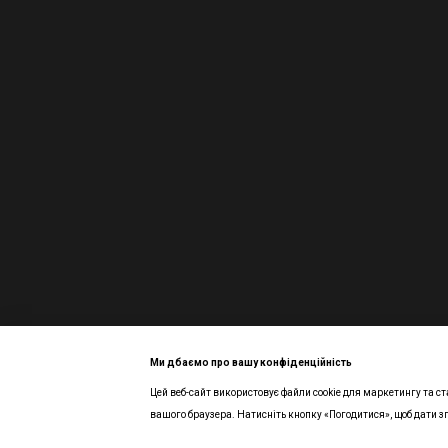
Ми дбаємо про вашу конфіденційність
Цей веб-сайт використовує файли cookie для маркетингу та ст
Інтернет-магазин створений з Хорошоп
вашого браузера. Натисніть кнопку «Погодитися», щоб дати з