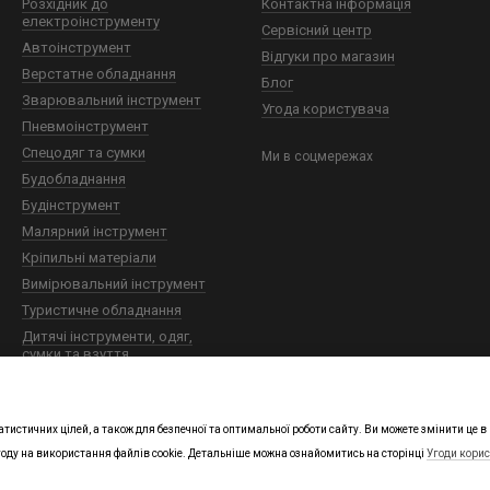
Розхідник до
Контактна інформація
електроінструменту
Сервісний центр
Автоінструмент
Відгуки про магазин
Верстатне обладнання
Блог
Зварювальний інструмент
Угода користувача
Пневмоінструмент
Спецодяг та сумки
Ми в соцмережах
Будобладнання
Будінструмент
Малярний інструмент
Кріпильні матеріали
Вимірювальний інструмент
Туристичне обладнання
Дитячі інструменти, одяг,
сумки та взуття
Технічна хімія
Будівельна хімія
атистичних цілей, а також для безпечної та оптимальної роботи сайту. Ви можете змінити це
году на використання файлів cookie. Детальніше можна ознайомитись на сторінці
Угоди кори