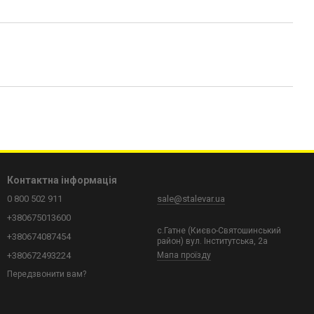
Контактна інформація
0 800 502 911
sale@stalevar.ua
+380675013600
с.Гатне (Києво-Святошинський
+380674087454
район) вул. Інститутська, 2а
+380672493224
Мапа проїзду
Передзвонити вам?