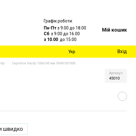
Графік роботи:
Пн-Пт
з 9.00 до 18.00
Мій кошик
Сб
з 9.00 до 16.00
з 10.00
до 15.00
Вхід
Укр
rdy
Скребок Hardy 100х160 мм 0540-501000
Артикул
45010
и швидко