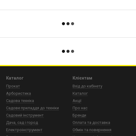
Каталог
Клієнтам
Прокат
Вхід до кабінету
Арбористика
Каталог
Садова техніка
Акції
Садове приладдя до техніки
Про нас
Садовий інструмент
Бренди
Дача, сад і город
Оплата та доставка
Електроінструмент
Обмін та повернення