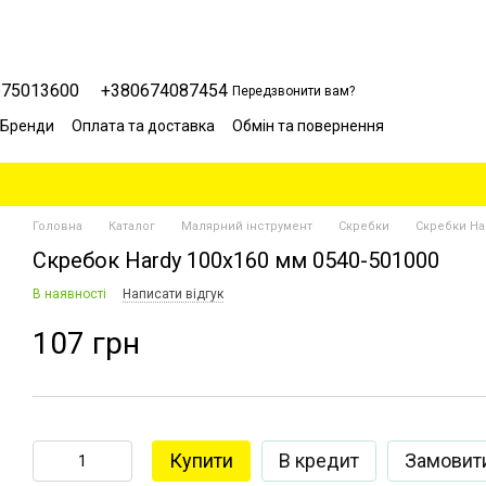
675013600
+380674087454
Передзвонити вам?
Бренди
Оплата та доставка
Обмін та повернення
Сервісний центр
Відгуки про магазин
Блог
Головна
Каталог
Малярний інструмент
Скребки
Скребки Ha
Скребок Hardy 100х160 мм 0540-501000
В наявності
Написати відгук
107 грн
Купити
В кредит
Замовит