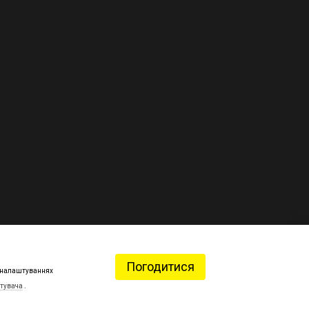
Погодитися
 в налаштуваннях
стувача
.