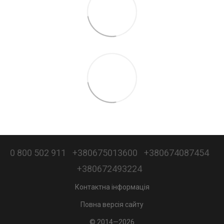
0 800 502 911
+380675013600
+380674087454
+380672493224
Контактна інформація
Повна версія сайту
© 2014—2026