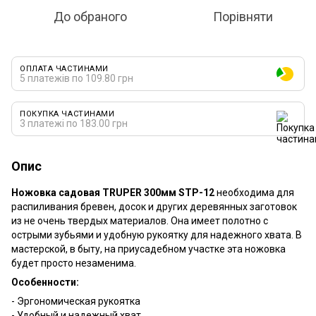
До обраного
Порівняти
ОПЛАТА ЧАСТИНАМИ
5 платежів по 109.80 грн
ПОКУПКА ЧАСТИНАМИ
3 платежі по 183.00 грн
Опис
Ножовка садовая TRUPER 300мм STP-12
необходима для
распиливания бревен, досок и других деревянных заготовок
из не очень твердых материалов. Она имеет полотно с
острыми зубьями и удобную рукоятку для надежного хвата. В
мастерской, в быту, на приусадебном участке эта ножовка
будет просто незаменима.
Особенности:
- Эргономическая рукоятка
- Удобный и надежный хват