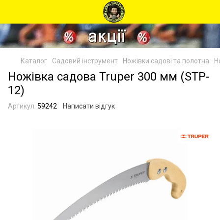
Каталог
Садовий інструмент
Ножівки садові та полотна
Н
Ножівка садова Truper 300 мм (STP-
12)
Артикул:
59242
Написати відгук