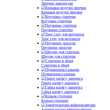
Зірочки ланцюгові
Кришки ведучої зірочки
Котушки стартера
Пружини стартера
Трос газу для мотокоси
Пружини дроселя
Шнури для стартера
Стартери в зборі
Підшипник/сальник
Гвинт натягу ланцюга
Гайка натягу ланцюга
Кільця стопорні
Амортизатори-віброізолятори