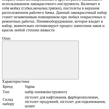
иcпользованием лакокрасочного инструмента. Включает в
себя мойку (губки,мочалки,тряпки), пистолеты в верхним
расположением рабочего бачка. Данный лакокрасочный набор
станет незаменимым помощником при любых покрасочных и
ремонтных работах. Пневмооборудование, которое входит в
набор, значительно оптимизирует процесс нанесения лаков и
красок любой степени вязкости
Опис
Характеристики
Бренд
Sigma
Тип
набір пневмоінструменту
пістолет для нафтування, фарборозпилювач,
Склад
пістолет продувний, пістолет для підкачювання,
набору
шланг