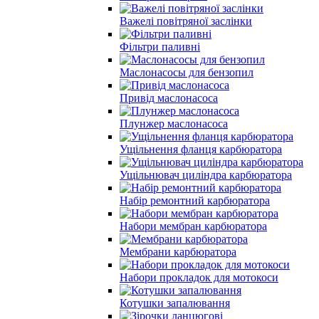
Важелі повітряної заслінки
Фільтри паливні
Маслонасосы для бензопил
Привід маслонасоса
Плунжер маслонасоса
Ущільнення фланця карбюратора
Ущільнювач циліндра карбюратора
Набір ремонтний карбюратора
Набори мембран карбюратора
Мембрани карбюратора
Набори прокладок для мотокоси
Котушки запалювання