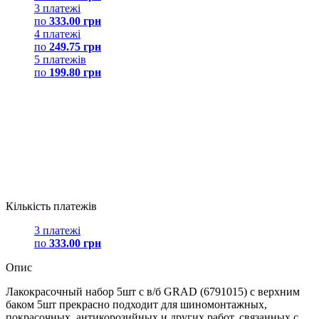
3 платежі
по
333.00 грн
4 платежі
по
249.75 грн
5 платежів
по
199.80 грн
Кількість платежів
3 платежі
по
333.00 грн
Опис
Лакокрасочный набор 5шт с в/б GRAD (6791015) с верхним
баком 5шт прекрасно подходит для шиномонтажных,
покрасочных, антикорозийных и других работ, связанных с