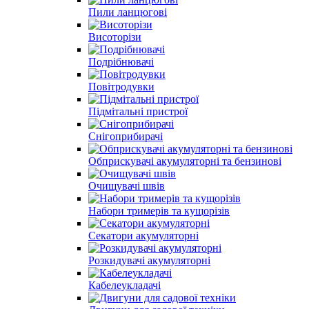
Пили ланцюгові
Висоторізи
Подрібнювачі
Повітродувки
Підмітальні пристрої
Снігоприбирачі
Обприскувачі акумуляторні та бензинові
Очищувачі швів
Набори тримерів та кущорізів
Секатори акумуляторні
Розкидувачі акумуляторні
Кабелеукладачі