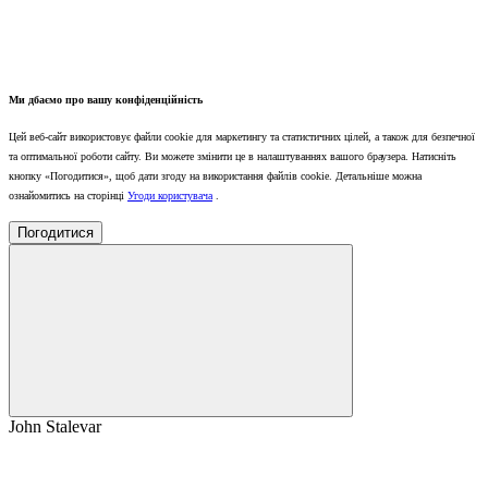
Ми дбаємо про вашу конфіденційність
Цей веб-сайт використовує файли cookie для маркетингу та статистичних цілей, а також для безпечної
та оптимальної роботи сайту. Ви можете змінити це в налаштуваннях вашого браузера. Натисніть
кнопку «Погодитися», щоб дати згоду на використання файлів cookie. Детальніше можна
ознайомитись на сторінці
Угоди користувача
.
Погодитися
John Stalevar