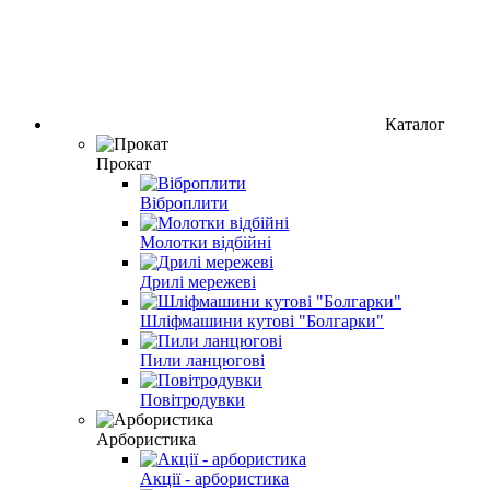
Каталог
Прокат
Віброплити
Молотки відбійні
Дрилі мережеві
Шліфмашини кутові "Болгарки"
Пили ланцюгові
Повітродувки
Арбористика
Акції - арбористика