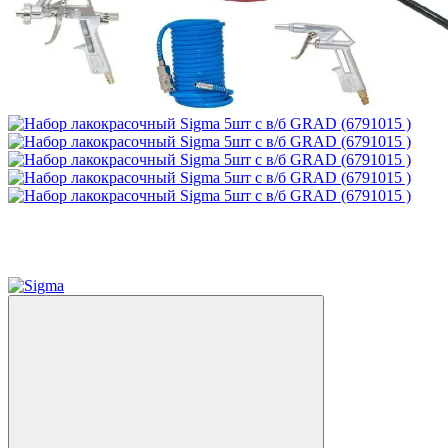
Акція
−29%
3
5