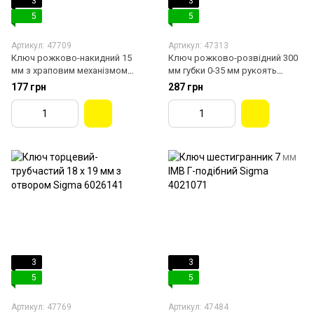
3
3
5
5
Артикул: 47709
Артикул: 47313
Ключ рожково-накидний 15
Ключ рожково-розвідний 300
мм з храповим механізмом
мм губки 0-35 мм рукоять
Satine Sigma 6022151
обгумована Sigma 4101041
177 грн
287 грн
3
3
5
5
Артикул: 47769
Артикул: 47484