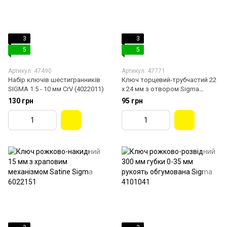
3
3
5
5
Артикул: 47490
Артикул: 47771
Набір ключів шестигранників
Ключ торцевий-трубчастий 22
SIGMA 1.5 - 10 мм CrV (4022011)
х 24 мм з отвором Sigma
6026171
130 грн
95 грн