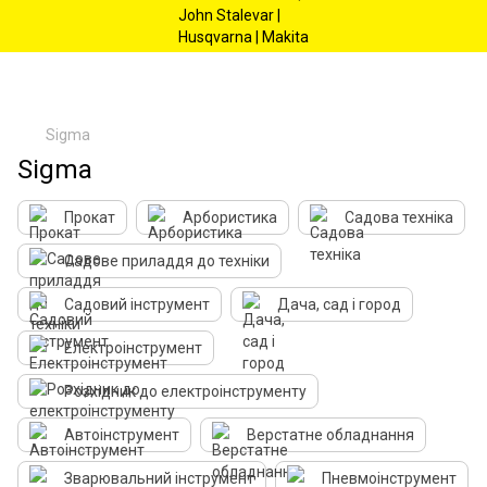
Sigma
Sigma
Прокат
Арбористика
Садова техніка
Садове приладдя до техніки
Садовий інструмент
Дача, сад і город
Електроінструмент
Розхідник до електроінструменту
Автоінструмент
Верстатне обладнання
Зварювальний інструмент
Пневмоінструмент