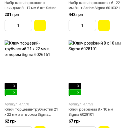
Набір ключів рожково-
Набір ключів рожкових 6 - 22
накидних 8 - 17 мм 6 шт Satine
мм 8 шт Satine Sigma 6010321
Sigma 6010101
231 грн
442 грн
3
3
5
5
Артикул: 47770
Артикул: 47753
Ключ торцевий-трубчастий 21
Ключ розрізний 8 х 10 мм
х 22 мм з отвором Sigma
Sigma 6028101
6026151
62 грн
67 грн