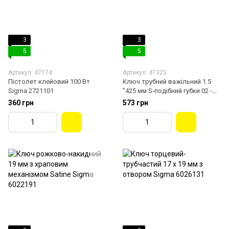
3
3
5
5
Артикул: 47174
Артикул: 47325
Пістолет клейовий 100 Вт
Ключ трубний важільний 1.5
Sigma 2721101
"425 мм S-подібний губки 02 -
320 мм Sigma 4102421
360 грн
573 грн