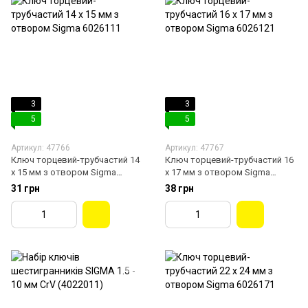
3
3
5
5
Артикул: 47766
Артикул: 47767
Ключ торцевий-трубчастий 14
Ключ торцевий-трубчастий 16
х 15 мм з отвором Sigma
х 17 мм з отвором Sigma
6026111
6026121
31 грн
38 грн