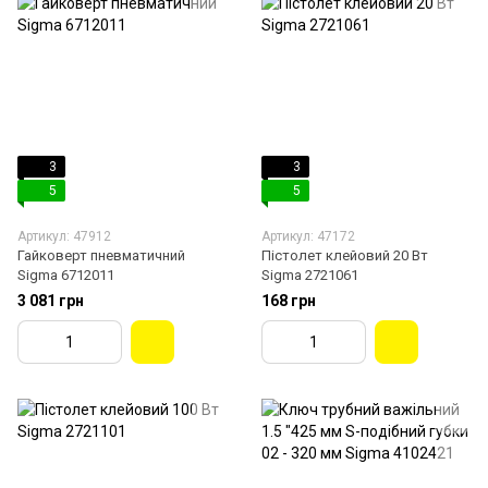
3
3
5
5
Артикул: 47912
Артикул: 47172
Гайковерт пневматичний
Пістолет клейовий 20 Вт
Sigma 6712011
Sigma 2721061
3 081 грн
168 грн