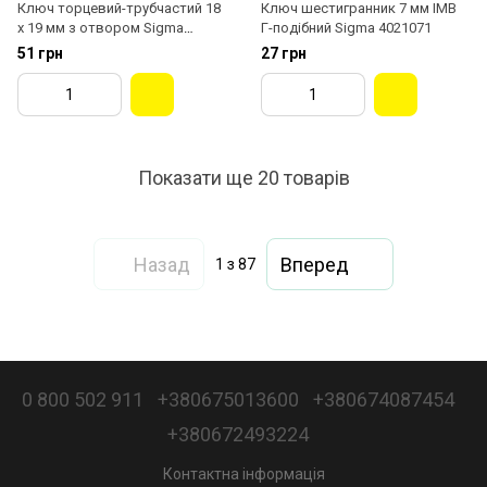
Ключ торцевий-трубчастий 18
Ключ шестигранник 7 мм IMB
х 19 мм з отвором Sigma
Г-подібний Sigma 4021071
6026141
51 грн
27 грн
Показати ще 20 товарів
Назад
Вперед
1
з 87
0 800 502 911
+380675013600
+380674087454
+380672493224
Контактна інформація