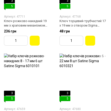
3
3
5
5
Артикул: 47711
Артикул: 47768
Ключ рожково-накидний 19
Ключ торцевий-трубчастий 17
мм з храповим механізмом
х 19 мм з отвором Sigma
Satine Sigma 6022191
6026131
236 грн
48 грн
3
3
5
5
Артикул: 47659
Артикул: 47680