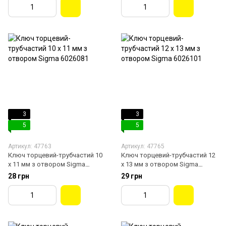
3
3
5
5
Артикул: 47763
Артикул: 47765
Ключ торцевий-трубчастий 10
Ключ торцевий-трубчастий 12
х 11 мм з отвором Sigma
х 13 мм з отвором Sigma
6026081
6026101
28 грн
29 грн