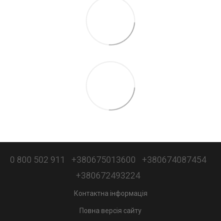
0 800 502 911
+380675013600
+380674087454
+380672493224
Контактна інформація
Повна версія сайту