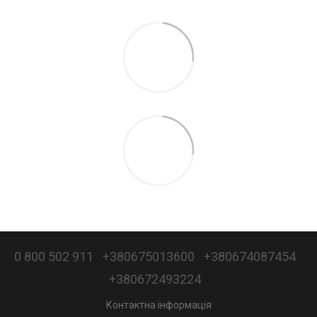
0 800 502 911
+380675013600
+380674087454
+380672493224
Контактна інформація