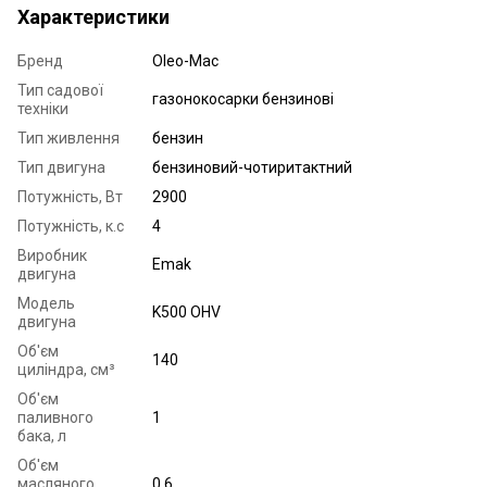
Характеристики
Бренд
Oleo-Mac
Тип садової
газонокосарки бензинові
техніки
Тип живлення
бензин
Тип двигуна
бензиновий-чотиритактний
Потужність, Вт
2900
Потужність, к.с
4
Виробник
Emak
двигуна
Модель
K500 OHV
двигуна
Об'єм
140
циліндра, см³
Об'єм
паливного
1
бака, л
Об'єм
масляного
0.6