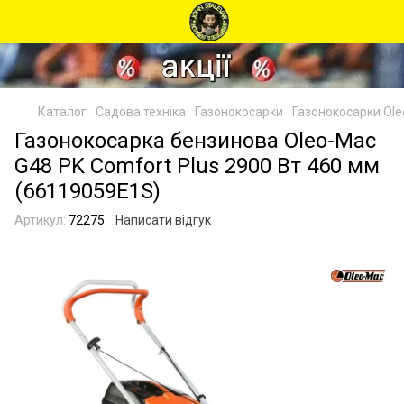
Каталог
Садова техніка
Газонокосарки
Газонокосарки Ol
Газонокосарка бензинова Oleo-Mac
G48 PK Comfort Plus 2900 Вт 460 мм
(66119059E1S)
Артикул:
72275
Написати відгук