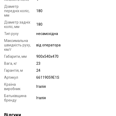
Діаметр
передніх коліс,
180
мм
Діаметр задніх
180
коліс, мм
Тип руху
несамохідна
Максимальна
швидкість руху,
від оператора
км/г
Габарити, мм
900х540х470
Вага, кг
23
Гарантія, м
24
Артикул
66119059E1S
Країна
Італія
виробник
Батьківщина
Італія
бренду
Відгуки