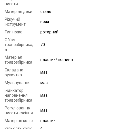
висоти
Матеріал деки
сталь
Ріжучий
ножі
інструмент
Тип ножа
роторний
Об'єм
травозбірника,
70
л
Матеріал
пластик/тканина
травозбірника
Складана
має
рукоятка
Мульчування
має
Індикатор
наповнення
має
травозбірника
Регулювання
має
висоти косіння
Матеріал коліс
пластик
Кількість коліс
4