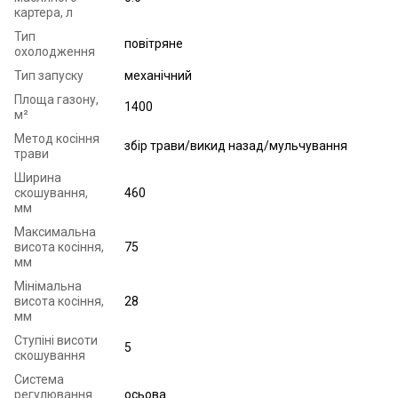
картера, л
Тип
повітряне
охолодження
Тип запуску
механічний
Площа газону,
1400
м²
Метод косіння
збір трави/викид назад/мульчування
трави
Ширина
скошування,
460
мм
Максимальна
висота косіння,
75
мм
Мінімальна
висота косіння,
28
мм
Ступіні висоти
5
скошування
Система
регулювання
осьова