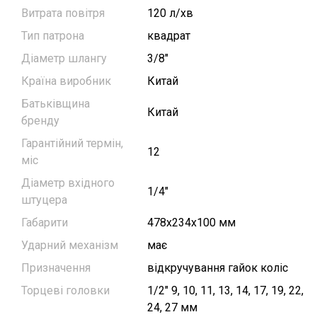
Витрата повітря
120 л/хв
Тип патрона
квадрат
Діаметр шлангу
3/8"
Країна виробник
Китай
Батьківщина
Китай
бренду
Гарантійний термін,
12
міс
Діаметр вхідного
1/4"
штуцера
Габарити
478х234х100 мм
Ударний механізм
має
Призначення
відкручування гайок коліс
Торцеві головки
1/2" 9, 10, 11, 13, 14, 17, 19, 22,
24, 27 мм