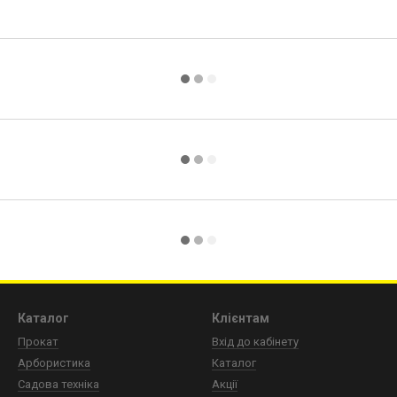
Каталог
Клієнтам
Прокат
Вхід до кабінету
Арбористика
Каталог
Садова техніка
Акції