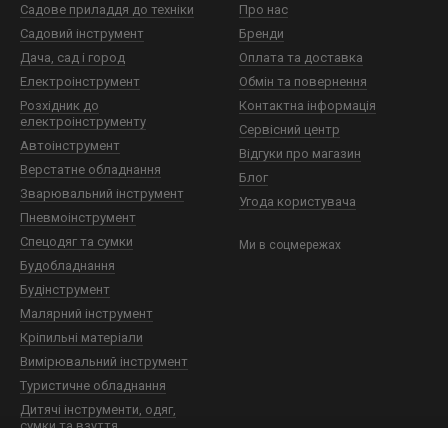
Садове приладдя до техніки
Про нас
Садовий інструмент
Бренди
Дача, сад і город
Оплата та доставка
Електроінструмент
Обмін та повернення
Розхідник до
Контактна інформація
електроінструменту
Сервісний центр
Автоінструмент
Відгуки про магазин
Верстатне обладнання
Блог
Зварювальний інструмент
Угода користувача
Пневмоінструмент
Спецодяг та сумки
Ми в соцмережах
Будобладнання
Будінструмент
Малярний інструмент
Кріпильні матеріали
Вимірювальний інструмент
Туристичне обладнання
Дитячі інструменти, одяг,
сумки та взуття