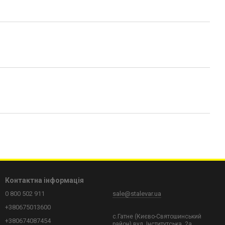
Контактна інформація
0 800 502 911
sale@stalevar.ua
+380675013600
с.Гатне (Києво-Святошинський
+380674087454
район) вул. Інститутська, 2а