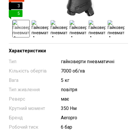
3
5
Характеристики
Тип
гайковерти пневматичні
Кількість обертів
7000 об/хв
Вага
5 кг
Тип живлення
повітря
Реверс
має
Крутний момент
350 Нм
Бренд
Aeropro
Робочий тиск
6 бар