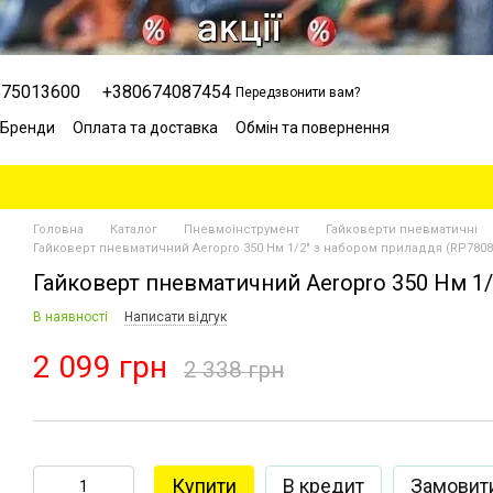
675013600
+380674087454
Передзвонити вам?
Бренди
Оплата та доставка
Обмін та повернення
Сервісний центр
Відгуки про магазин
Блог
Головна
Каталог
Пневмоінструмент
Гайковерти пневматичні
Гайковерт пневматичний Aeropro 350 Нм 1/2" з набором приладдя (RP7808
Гайковерт пневматичний Aeropro 350 Нм 1/
В наявності
Написати відгук
2 099 грн
2 338 грн
Купити
В кредит
Замовит