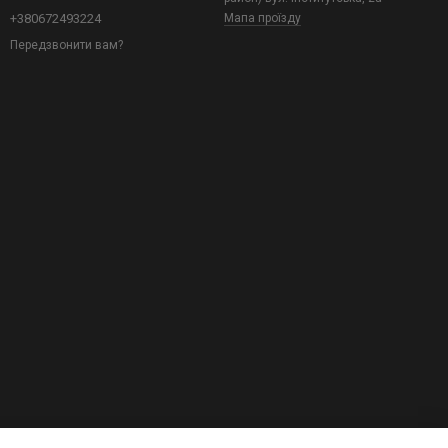
+380672493224
Мапа проїзду
Передзвонити вам?