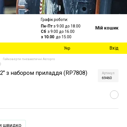
Графік роботи:
Пн-Пт
з 9.00 до 18.00
Мій кошик
Сб
з 9.00 до 16.00
з 10.00
до 15.00
Вхід
Укр
Гайковерти пневматичні Aeropro
)
2" з набором приладдя (RP7808)
Артикул
69460
и швидко