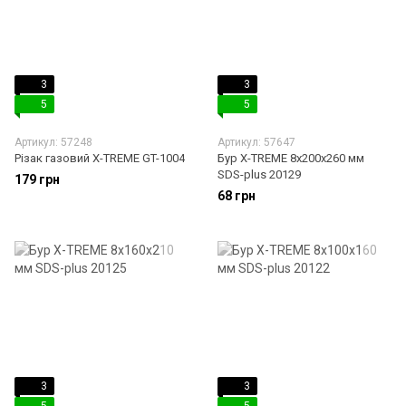
3
3
5
5
Артикул: 57248
Артикул: 57647
Різак газовий X-TREME GT-1004
Бур X-TREME 8х200х260 мм
SDS-plus 20129
179 грн
68 грн
3
3