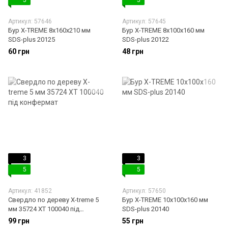
5
5
Артикул: 57646
Артикул: 57645
Бур X-TREME 8х160х210 мм
Бур X-TREME 8х100х160 мм
SDS-plus 20125
SDS-plus 20122
60 грн
48 грн
3
3
5
5
Артикул: 41852
Артикул: 57650
Свердло по дереву X-treme 5
Бур X-TREME 10х100х160 мм
мм 35724 XT 100040 під
SDS-plus 20140
конфермат
99 грн
55 грн