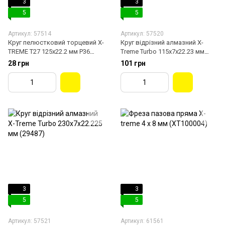
3
3
5
5
Артикул: 57514
Артикул: 57520
Круг пелюстковий торцевий X-
Круг відрізний алмазний X-
TREME Т27 125х22.2 мм P36
Treme Turbo 115х7х22.23 мм
(54663)
(29484)
28 грн
101 грн
3
3
5
5
Артикул: 57521
Артикул: 61561