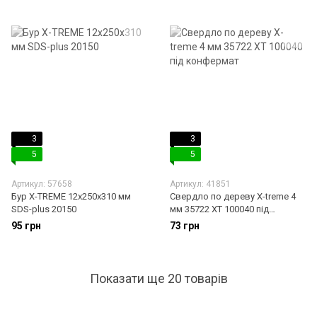
3
3
5
5
Артикул: 57658
Артикул: 41851
Бур X-TREME 12х250х310 мм
Свердло по дереву X-treme 4
SDS-plus 20150
мм 35722 XT 100040 під
конфермат
95 грн
73 грн
Показати ще 20 товарів