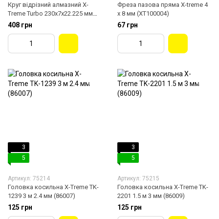
Круг відрізний алмазний X-
Фреза пазова пряма X-treme 4
Treme Turbo 230x7x22.225 мм
х 8 мм (XT100004)
(29487)
408 грн
67 грн
3
3
5
5
Артикул: 75214
Артикул: 75215
Головка косильна X-Treme TK-
Головка косильна X-Treme TK-
1239 3 м 2.4 мм (86007)
2201 1.5 м 3 мм (86009)
125 грн
125 грн