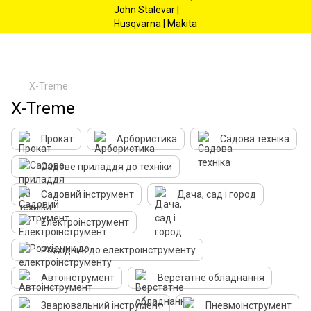
X-Treme
X-Treme
Прокат
Арбористика
Садова техніка
Садове приладдя до техніки
Садовий інструмент
Дача, сад і город
Електроінструмент
Розхідник до електроінструменту
Автоінструмент
Верстатне обладнання
Зварювальний інструмент
Пневмоінструмент