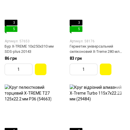
3
3
5
5
Артикул: 57653
Артикул: 58176
Бур X-TREME 10х250х310 мм
Герметик універсальний
SDS-plus 20143
силіконовий X-Treme 280 мл
прозорий
86 грн
83 грн