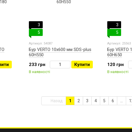
3
3
5
5
Артикул: 54087
Артикул: 25563
TO
Бур VERTO 10х600 мм SDS-plus
Бур VERTO 1
60H550
60H650
пити
233 грн
Купити
120 грн
В наявності
В наявності
Назад
1
2
3
4
5
6
...
1