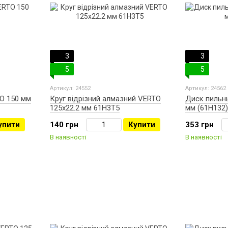
3
3
5
5
Артикул: 24552
Артикул: 24562
O 150 мм
Круг відрізний алмазний VERTO
Диск пильн
125х22.2 мм 61H3T5
мм (61H132)
упити
140 грн
Купити
353 грн
В наявності
В наявності