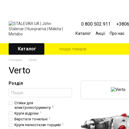
Перейти к основному контенту
0 800 502 911
+380
Каталог
Акції
Про нас
Контактна інформація
Угода користувача
Каталог
Головна
Verto
Verto
Розділ
Стійки для
електроінструменту
3
Круги відрізні
1
Верстати точильні
1
Круги пелюсткові торцеві
1