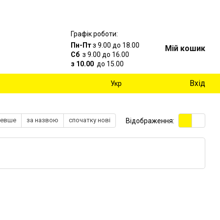
Графік роботи:
Пн-Пт
з 9.00 до 18.00
Мій кошик
Сб
з 9.00 до 16.00
з 10.00
до 15.00
Вхід
Укр
шевше
за назвою
спочатку нові
Відображення: