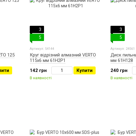
3
3
5
5
Артикул: 54144
Артикул: 24561
RTO 125
Круг відрізний алмазний VERTO
Диск пильн
115х6 мм 61H2P1
мм 61H128
пити
142 грн
Купити
240 грн
В наявності
В наявності