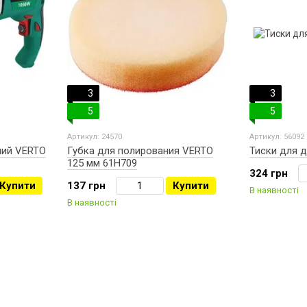
3
3
5
5
Артикул: 24570
Артикул: 56092
ний VERTO
Губка для полирования VERTO
Тиски для 
125 мм 61H709
324 грн
Купити
137 грн
Купити
В наявності
В наявності