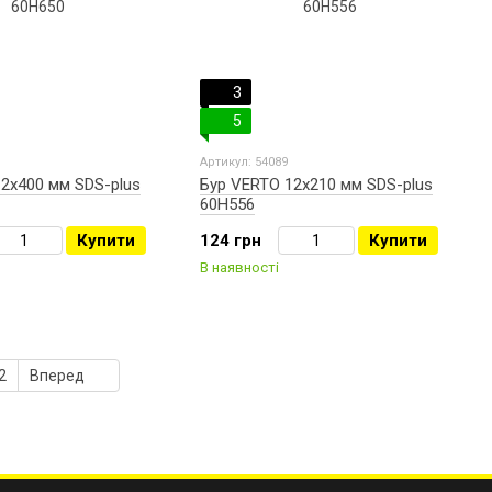
3
5
Артикул: 54089
2х400 мм SDS-plus
Бур VERTO 12х210 мм SDS-plus
60H556
Купити
124 грн
Купити
В наявності
2
Вперед