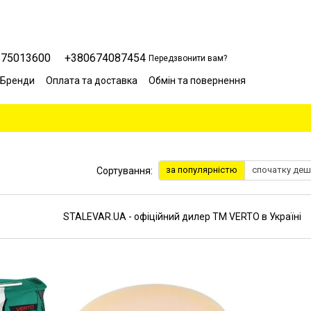
675013600
+380674087454
Передзвонити вам?
Бренди
Оплата та доставка
Обмін та повернення
Сервісний центр
Відгуки про магазин
Блог
за популярністю
спочатку де
Сортування:
STALEVAR.UA - офіційний дилер ТМ VERTO в Україні