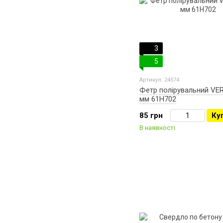
3
5
Артикул: 24574
Фетр полірувальний VE
мм 61H702
85 грн
Ку
В наявності