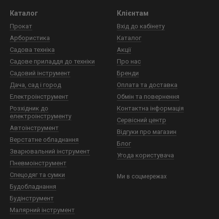
Каталог
Клієнтам
Прокат
Вхід до кабінету
Арбористика
Каталог
Садова техніка
Акції
Садове приладдя до техніки
Про нас
Садовий інструмент
Бренди
Дача, сад і город
Оплата та доставка
Електроінструмент
Обмін та повернення
Розхідник до
Контактна інформація
електроінструменту
Сервісний центр
Автоінструмент
Відгуки про магазин
Верстатне обладнання
Блог
Зварювальний інструмент
Угода користувача
Пневмоінструмент
Спецодяг та сумки
Ми в соцмережах
Будобладнання
Будінструмент
Малярний інструмент