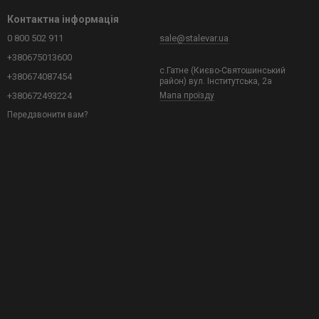
Контактна інформація
0 800 502 911
sale@stalevar.ua
+380675013600
с.Гатне (Києво-Святошинський
+380674087454
район) вул. Інститутська, 2а
+380672493224
Мапа проїзду
Передзвонити вам?