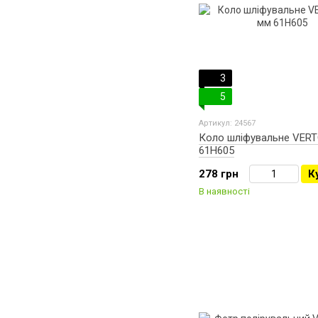
3
5
Артикул: 24567
Коло шліфувальне VERT
61H605
278 грн
К
В наявності