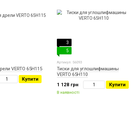
3
5
Артикул: 56093
дрели VERTO 65H115
Тиски для углошлифмашины
VERTO 65H110
Купити
1 128 грн
Купити
В наявності