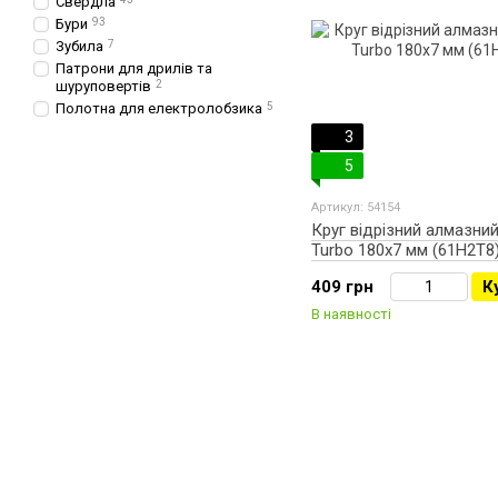
Свердла
Бури
93
Зубила
7
Патрони для дрилів та
шуруповертів
2
Полотна для електролобзика
5
3
5
Артикул: 54154
Круг відрізний алмазни
Turbo 180х7 мм (61H2T8
409 грн
К
В наявності