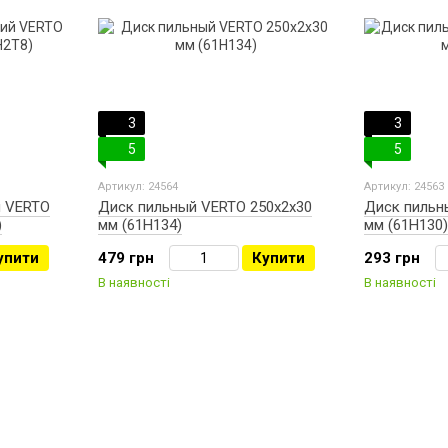
3
3
5
5
Артикул: 24564
Артикул: 24563
й VERTO
Диск пильный VERTO 250х2х30
Диск пильн
)
мм (61H134)
мм (61H130)
упити
479 грн
Купити
293 грн
В наявності
В наявності