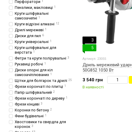
Перфоратори
1
Пензлики, макловиці
1
Круги шліфувальні
самозачепні
1
Круги відрізні алмазні
12
Дрилі мережеві
1
Диски для пил
6
3
Круги універсальні
1
Круги шліфувальні для
5
верстата
1
Фетри та круги полірувальні
3
Артикул: 23055
Рукавиці робочі
1
Дриль мережевий удар
50G852 1050 Вт
Диски опорні для кіл
самозачіплюваних
1
3 540 грн
Щітки для болгарок та дрилі
25
Фрези корончаті по плитці
1
В наявності
Папір шліфувальний
2
Фрези корончаті по дереву
1
Фрези кінцеві
3
Коронки по бетону
2
Фени будівельні
1
Хвостовики та свердла для
коронок
3
43