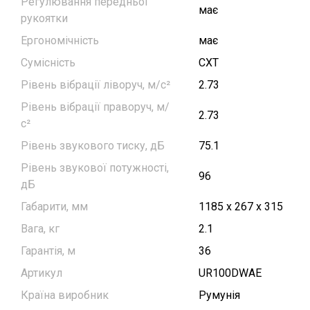
Регулювання передньої
має
рукоятки
Ергономічність
має
Сумісність
CXT
Рівень вібрації ліворуч, м/с²
2.73
Рівень вібрації праворуч, м/
2.73
с²
Рівень звукового тиску, дБ
75.1
Рівень звукової потужності,
96
дБ
Габарити, мм
1185 x 267 x 315
Вага, кг
2.1
Гарантія, м
36
Артикул
UR100DWAE
Країна виробник
Румунія