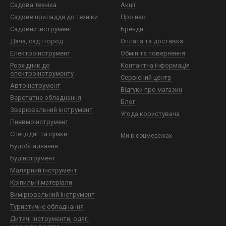
Садова техніка
Акції
Садове приладдя до техніки
Про нас
Садовий інструмент
Бренди
Дача, сад і город
Оплата та доставка
Електроінструмент
Обмін та повернення
Розхідник до
Контактна інформація
електроінструменту
Сервісний центр
Автоінструмент
Відгуки про магазин
Верстатне обладнання
Блог
Зварювальний інструмент
Угода користувача
Пневмоінструмент
Спецодяг та сумки
Ми в соцмережах
Будобладнання
Будінструмент
Малярний інструмент
Кріпильні матеріали
Вимірювальний інструмент
Туристичне обладнання
Дитячі інструменти, одяг,