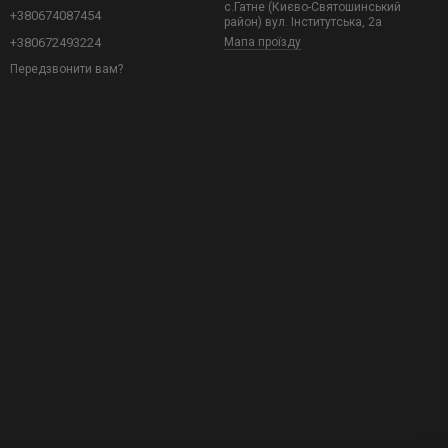
с.Гатне (Києво-Святошинський
+380674087454
район) вул. Інститутська, 2а
+380672493224
Мапа проїзду
Передзвонити вам?