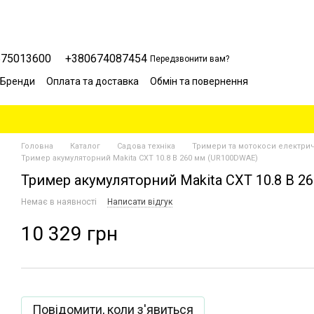
675013600
+380674087454
Передзвонити вам?
Бренди
Оплата та доставка
Обмін та повернення
Сервісний центр
Відгуки про магазин
Блог
Головна
Каталог
Садова техніка
Тримери та мотокоси електрич
Тример акумуляторний Makita CXT 10.8 В 260 мм (UR100DWAE)
Тример акумуляторний Makita CXT 10.8 В 
Немає в наявності
Написати відгук
10 329 грн
Повідомити, коли з'явиться