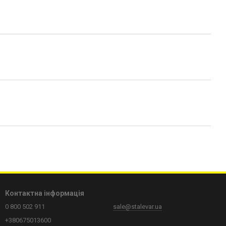
Контактна інформація
0 800 502 911
sale@stalevar.ua
+380675013600