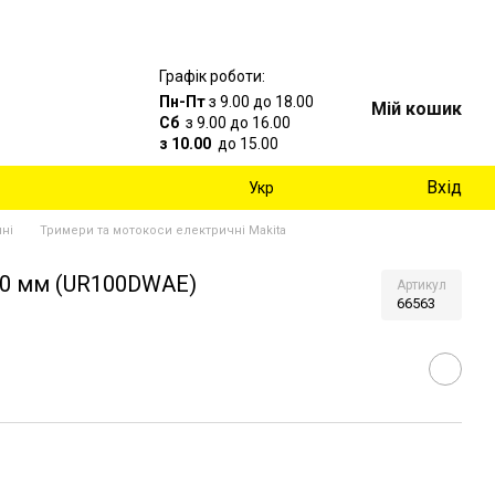
Графік роботи:
Пн-Пт
з 9.00 до 18.00
Мій кошик
Сб
з 9.00 до 16.00
з 10.00
до 15.00
Вхід
Укр
ні
Тримери та мотокоси електричні Makita
260 мм (UR100DWAE)
Артикул
66563