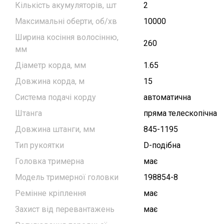
Кількість акумуляторів, шт
2
Максимальні оберти, об/хв
10000
Ширина косіння волосінню,
260
мм
Діаметр корда, мм
1.65
Довжина корда, м
15
Система подачі корду
автоматична
Штанга
пряма телескопічна
Довжина штанги, мм
845-1195
Тип рукоятки
D-подібна
Головка тримерна
має
Модель тримерної головки
198854-8
Ремінне кріплення
має
Захист від перевантажень
має