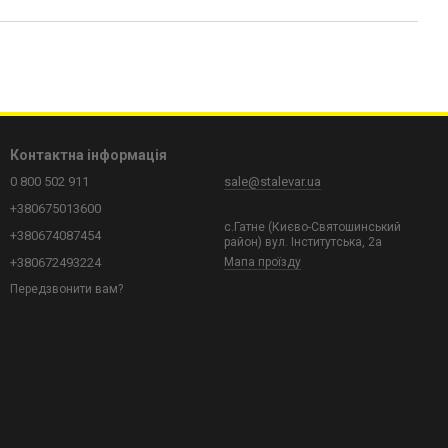
Контактна інформація
0 800 502 911
sale@stalevar.ua
+380675013600
с.Гатне (Києво-Святошинський
+380674087454
район) вул. Інститутська, 2а
+380672493224
Мапа проїзду
Передзвонити вам?