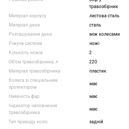
травозбірник
Матеріал корпусу
листова сталь
Матеріал деки
сталь
Розташування деки
між колесами
Ріжуча система
ножі
Кількість ножів
2
Об'єм травозбірника, л
220
Матеріал травозбірника
пластик
Колеса зі спеціальним
має
протектором
Наявність фар
має
Індикатор наповнення
має
травозбірника
Тип приводу коліс
задній