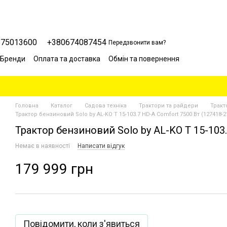
675013600
+380674087454
Передзвонити вам?
Бренди
Оплата та доставка
Обмін та повернення
Сервісний центр
Відгуки про магазин
Блог
Головна
Каталог
Садова техніка
Трактори та райдери
Тракт
Трактор бензиновий Solo by AL-KO T 15-103.7 HD-A Comfort 7500 Вт (127418-2
Трактор бензиновий Solo by AL-KO T 15-103.
Немає в наявності
Написати відгук
179 999 грн
Повідомити, коли з'явиться