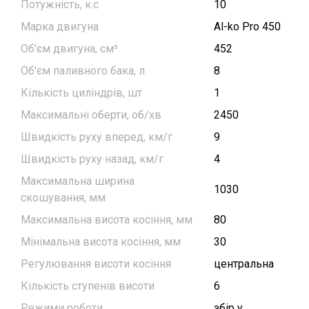
Потужність, к.с
10
Марка двигуна
Al-ko Pro 450
Об'єм двигуна, см³
452
Об'єм паливного бака, л
8
Кількість циліндрів, шт
1
Максимальні оберти, об/хв
2450
Швидкість руху вперед, км/г
9
Швидкість руху назад, км/г
4
Максимальна ширина
1030
скошування, мм
Максимальна висота косіння, мм
80
Мінімальна висота косіння, мм
30
Регулювання висоти косіння
центральна
Кількість ступенів висоти
6
Режими роботи
збір у