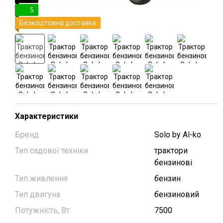
5
Безкоштовна доставка
Характеристики
Бренд
Solo by Al-ko
Тип садової техніки
трактори
бензинові
Тип живлення
бензин
Тип двигуна
бензиновий
Потужність, Вт
7500