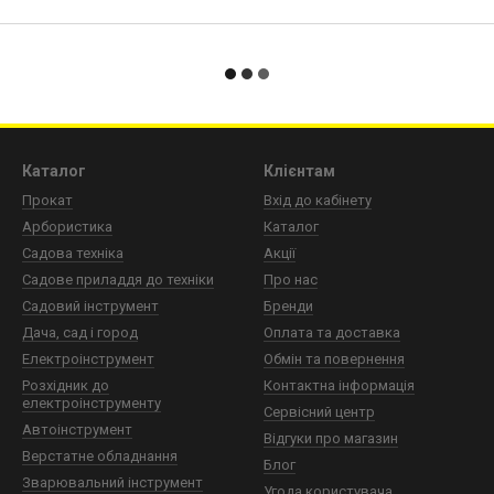
Каталог
Клієнтам
Прокат
Вхід до кабінету
Арбористика
Каталог
Садова техніка
Акції
Садове приладдя до техніки
Про нас
Садовий інструмент
Бренди
Дача, сад і город
Оплата та доставка
Електроінструмент
Обмін та повернення
Розхідник до
Контактна інформація
електроінструменту
Сервісний центр
Автоінструмент
Відгуки про магазин
Верстатне обладнання
Блог
Зварювальний інструмент
Угода користувача