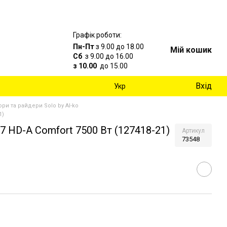
Графік роботи:
Пн-Пт
з 9.00 до 18.00
Мій кошик
Сб
з 9.00 до 16.00
з 10.00
до 15.00
Вхід
Укр
ори та райдери Solo by Al-ko
1)
7 HD-A Comfort 7500 Вт (127418-21)
Артикул
73548