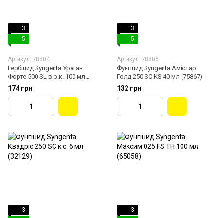
3
3
5
5
Артикул: 78804
Артикул: 78806
Гербіцид Syngenta Ураган
Фунгіцид Syngenta Амістар
Форте 500 SL в.р.к. 100 мл
Голд 250 SC KS 40 мл (75867)
(37952)
174 грн
132 грн
3
3