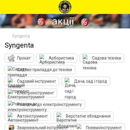
Syngenta
Syngenta
Прокат
Арбористика
Садова техніка
Садове приладдя до техніки
Садовий інструмент
Дача, сад і город
Електроінструмент
Розхідник до електроінструменту
Автоінструмент
Верстатне обладнання
Зварювальний інструмент
Пневмоінструмент