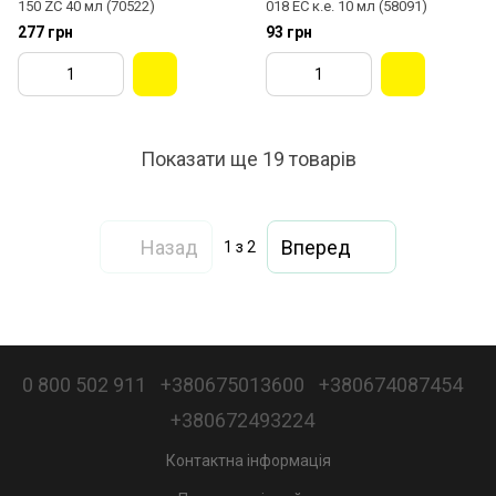
150 ZC 40 мл (70522)
018 ЕС к.е. 10 мл (58091)
277 грн
93 грн
Показати ще 19 товарів
Назад
Вперед
1
з 2
0 800 502 911
+380675013600
+380674087454
+380672493224
Контактна інформація