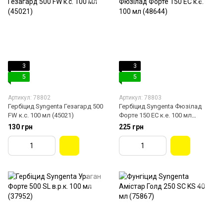
3
3
5
5
Артикул: 78802
Артикул: 78803
Гербіцид Syngenta Гезагард 500
Гербіцид Syngenta Фюзілад
FW к.с. 100 мл (45021)
Форте 150 EC к.е. 100 мл
(48644)
130 грн
225 грн