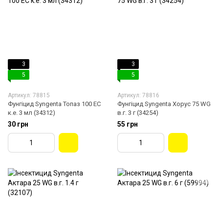
3
3
5
5
Артикул: 78815
Артикул: 78816
Фунгіцид Syngenta Топаз 100 ЕС
Фунгіцид Syngenta Хорус 75 WG
к.е. 3 мл (34312)
в.г. 3 г (34254)
30 грн
55 грн