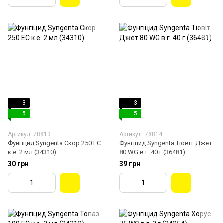
3
3
5
5
Артикул: 78813
Артикул: 78814
Фунгіцид Syngenta Скор 250 ЕС
Фунгіцид Syngenta Тіовіт Джет
к.е. 2 мл (34310)
80 WG в.г. 40 г (36481)
30 грн
39 грн