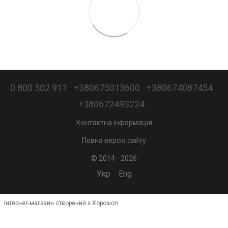
0 800 502 911
+380675013600
+380674087454
+380672493224
Контактна інформація
Повна версія сайту
© 2014—2026
Укр
Eng
Інтернет-магазин створений з Хорошоп