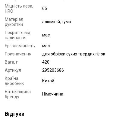
Міцність леза,
65
HRC
Матеріал
алюміній, гума
рукоятки
Покриття від
має
налипання
Ергономічність
має
Призначення
для обрізки сухих твердих гілок
Вага, г
420
Артикул
295203686
Країна
Китай
виробник
Батьківщина
Німеччина
бренду
Відгуки