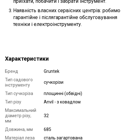
приїхати, побачити і забрати інструмент.
Наявність власних сервісних центрів: робимо
гарантійне і післягарантійне обслуговування
техніки і електроінструменту.
Характеристики
Бренд
Gruntek
Тип садового
сучкорізи
інструменту
Тип сучкоріза
площинні (обвідні)
Тип різу
Anvil - з ковадлом
Максимальний
діаметр різу,
32
мм
Довжина, мм
685
Матеріал леза
сталь загартована