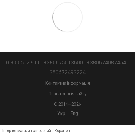
0 800 502 911
+380675013600
+380674087454
+380672493224
Контактна інформація
Повна версія сайту
© 2014—2026
Укр
Eng
Інтернет-магазин створений з Хорошоп