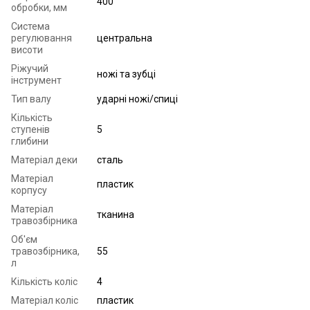
400
обробки, мм
Система
регулювання
центральна
висоти
Ріжучий
ножі та зубці
інструмент
Тип валу
ударні ножі/спиці
Кількість
ступенів
5
глибини
Матеріал деки
сталь
Матеріал
пластик
корпусу
Матеріал
тканина
травозбірника
Об'єм
травозбірника,
55
л
Кількість коліс
4
Матеріал коліс
пластик