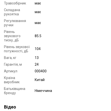
Травозбірник
має
Складана
має
рукоятка
Регулювання
має
ручки
Рівень
звукового
85.5
тиску, дБ
Рівень звукової
104
потужності, дБ
Вага, кг
13
Гарантія, м
24
Артикул
000400
Країна
Китай
виробник
Батьківщина
Німеччина
бренду
Відео