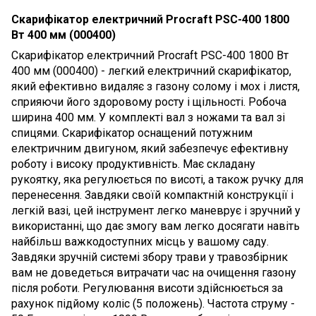
Скарифікатор електричний Procraft PSC-400 1800
Вт 400 мм (000400)
Скарифікатор електричний Procraft PSC-400 1800 Вт
400 мм (000400) - легкий електричний скарифікатор,
який ефективно видаляє з газону солому і мох і листя,
сприяючи його здоровому росту і щільності. Робоча
ширина 400 мм. У комплекті вал з ножами та вал зі
спицями. Скарифікатор оснащений потужним
електричним двигуном, який забезпечує ефективну
роботу і високу продуктивність. Має складану
рукоятку, яка регулюється по висоті, а також ручку для
перенесення. Завдяки своїй компактній конструкції і
легкій вазі, цей інструмент легко маневрує і зручний у
використанні, що дає змогу вам легко досягати навіть
найбільш важкодоступних місць у вашому саду.
Завдяки зручній системі збору трави у травозбірник
вам не доведеться витрачати час на очищення газону
після роботи. Регулювання висоти здійснюється за
рахунок підйому коліс (5 положень). Частота струму -