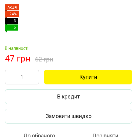
Акція
−24%
3
5
В наявності
47 грн
62 грн
Купити
В кредит
Замовити швидко
До обраного
Порівняти