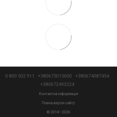
0 800 502 911
+380675013600
+380674087454
+380672493224
Контактна інформація
Повна версія сайту
© 2014—2026