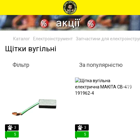
Каталог
Електроінструмент
Запчастини для електроінстр
Щітки вугільні
Фільтр
За популярністю
3
3
5
5