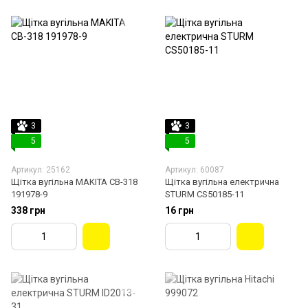
3
3
5
5
Артикул: 25162
Артикул: 60087
Щітка вугільна MAKITA СВ-318
Щітка вугільна електрична
191978-9
STURM CS50185-11
338 грн
16 грн