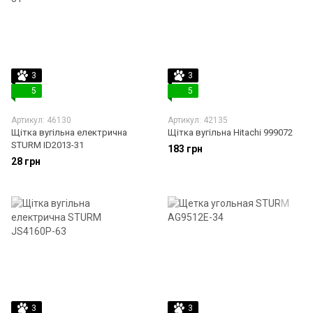
3
3
5
5
Артикул: 46130
Артикул: 42135
Щітка вугільна електрична
Щітка вугільна Hitachi 999072
STURM ID2013-31
183 грн
28 грн
3
3