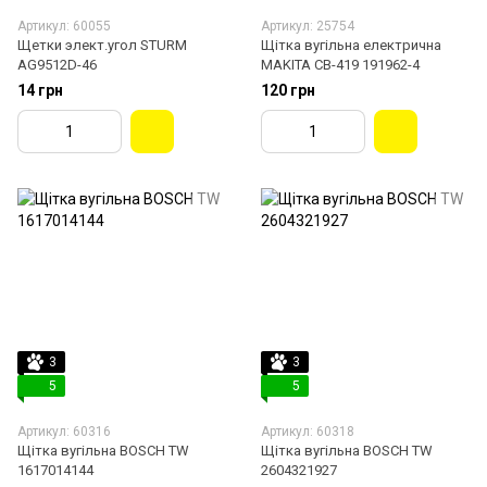
Артикул: 60055
Артикул: 25754
Щетки элект.угол STURM
Щітка вугільна електрична
AG9512D-46
MAKITA СВ-419 191962-4
14 грн
120 грн
3
3
5
5
Артикул: 60316
Артикул: 60318
Щітка вугільна BOSCH TW
Щітка вугільна BOSCH TW
1617014144
2604321927