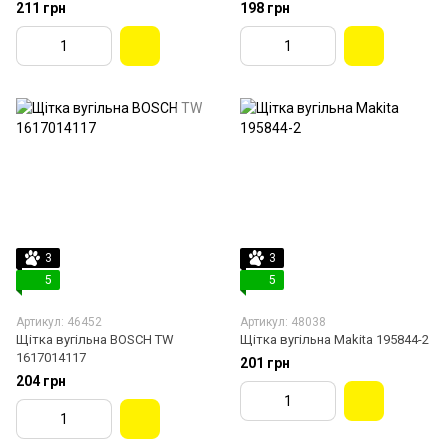
211 грн
198 грн
3
3
5
5
Артикул: 46452
Артикул: 48038
Щітка вугільна BOSCH TW
Щітка вугільна Makita 195844-2
1617014117
201 грн
204 грн