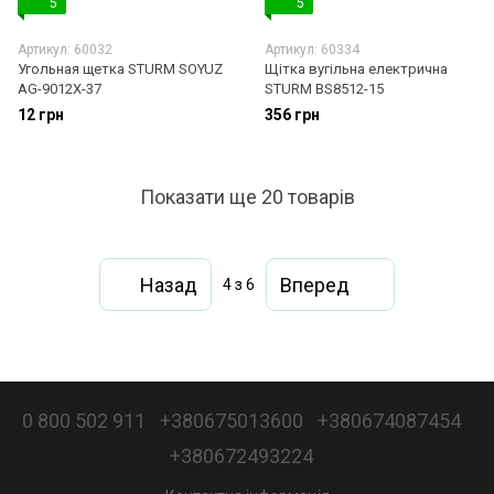
5
5
Артикул: 60032
Артикул: 60334
Угольная щетка STURM SOYUZ
Щітка вугільна електрична
АG-9012X-37
STURM BS8512-15
12 грн
356 грн
Показати ще 20 товарів
Назад
Вперед
4
з 6
0 800 502 911
+380675013600
+380674087454
+380672493224