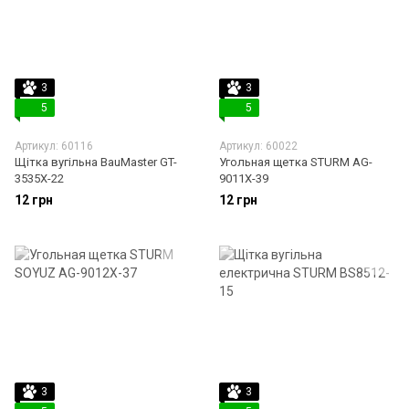
3
3
5
5
Артикул: 60116
Артикул: 60022
Щітка вугільна BauMaster GT-
Угольная щетка STURM AG-
3535X-22
9011X-39
12 грн
12 грн
3
3