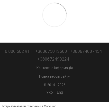
0 800 502 911
+380675013600
+380674087454
+380672493224
Контактна інформація
Повна версія сайту
© 2014—2026
Укр
Eng
Інтернет-магазин створений з Хорошоп