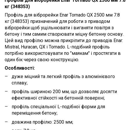
Профіль для віброрейки Enar Tornado QX 2500 мм 7.8
кг (348353)
Профіль для віброрейки Enar Tornado QX 2500 мм 7.8
кг (348353) призначений для роботи з приводом
віброрейки щоб ущільнювати і виганяти повітря з
бетону і тим самим створювати міцну бетонну основу.
Цей вид профілю можна прикріпити до приводів Enar:
Mistral, Huracan, QX і Tornado. L-подібний профіль
потрібно використовувати по "маякам" і простягати в
один бік через свою конструкцію.
Особливості:
дуже міцний та легкий профіль з алюмінієвого
сплаву;
профіль шириною 200 мм, що дозволяє досягти
ефективної стійкості на бетонній поверхні;
профіль спеціальної L-подібної форми для
переміщення бетону;
довжина профілю: 2500 мм;