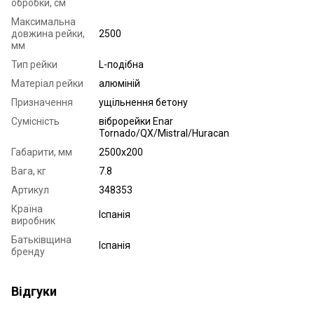
обробки, см
Максимальна
довжина рейки,
2500
мм
Тип рейки
L-подібна
Матеріал рейки
алюміній
Призначення
ущільнення бетону
Сумісність
віброрейки Enar
Tornado/QX/Mistral/Huracan
Габарити, мм
2500х200
Вага, кг
7.8
Артикул
348353
Країна
Іспанія
виробник
Батьківщина
Іспанія
бренду
Відгуки