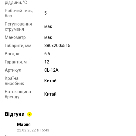
ріддини, °C
Робочий тиск,
5
бар
Регулювання
має
струменя
Манометр
має
Габарити, мм
380x200x515
Вага, кг
6.5
Гарантія, м
12
Артикул
CL-12A
Країна
Китай
виробник
Батьківщина
Китай
бренду
Відгуки
2
Мария
22.02.2022 в 15:43