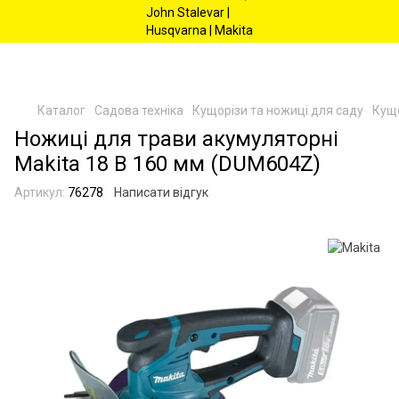
Каталог
Садова техніка
Кущорізи та ножиці для саду
Кущо
Ножиці для трави акумуляторні
Makita 18 В 160 мм (DUM604Z)
Артикул:
76278
Написати відгук