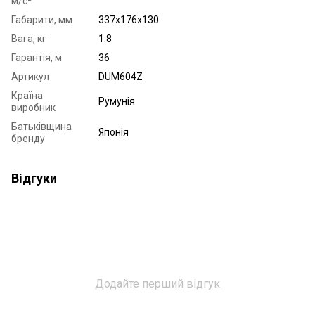
м/с²
Габарити, мм
337x176x130
Вага, кг
1.8
Гарантія, м
36
Артикул
DUM604Z
Країна
Румунія
виробник
Батьківщина
Японія
бренду
Відгуки
Додайте перший відгук