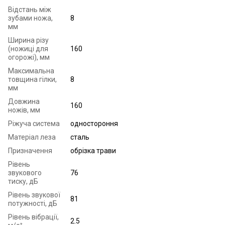
Відстань між
зубами ножа,
8
мм
Ширина різу
(ножиці для
160
огорожі), мм
Максимальна
товщина гілки,
8
мм
Довжина
160
ножів, мм
Ріжуча система
одностороння
Матеріал леза
сталь
Призначення
обрізка трави
Рівень
звукового
76
тиску, дБ
Рівень звукової
81
потужності, дБ
Рівень вібрації,
2.5