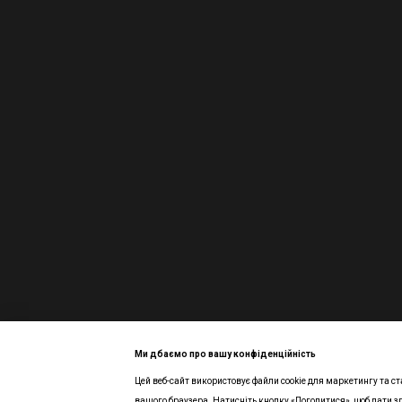
Ми дбаємо про вашу конфіденційність
Цей веб-сайт використовує файли cookie для маркетингу та ст
Інтернет-магазин створений з Хорошоп
вашого браузера. Натисніть кнопку «Погодитися», щоб дати з