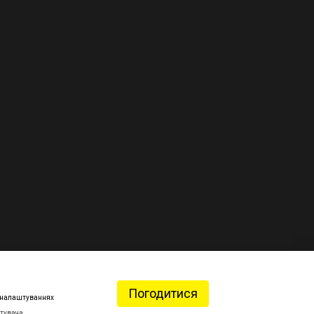
Погодитися
 в налаштуваннях
стувача
.