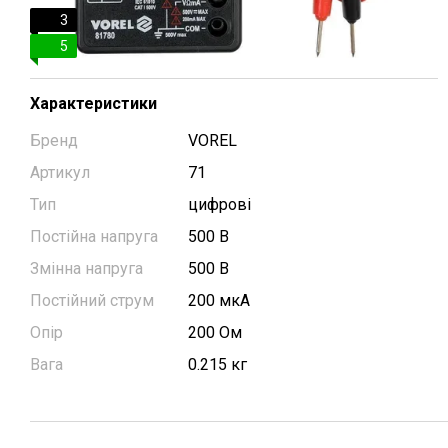
3
5
Характеристики
Бренд
VOREL
Артикул
71
Тип
цифрові
Постійна напруга
500 В
Змінна напруга
500 В
Постійний струм
200 мкА
Опір
200 Ом
Вага
0.215 кг