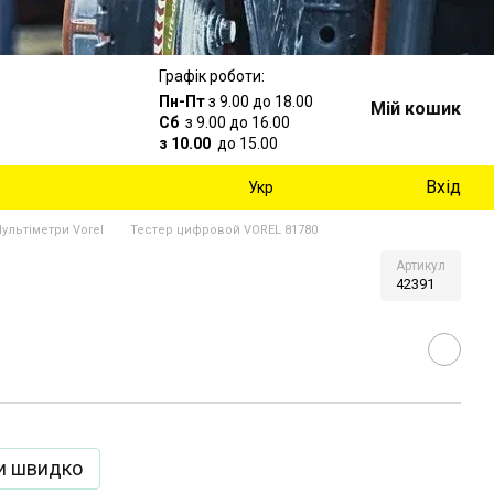
Графік роботи:
Пн-Пт
з 9.00 до 18.00
Мій кошик
Сб
з 9.00 до 16.00
з 10.00
до 15.00
Вхід
Укр
ультіметри Vorel
Тестер цифровой VOREL 81780
Артикул
42391
и швидко