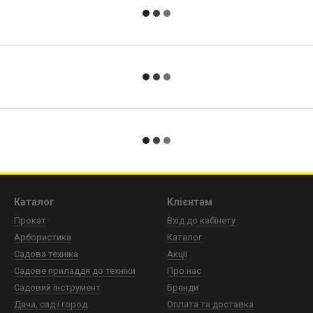
Каталог
Клієнтам
Прокат
Вхід до кабінету
Арбористика
Каталог
Садова техніка
Акції
Садове приладдя до техніки
Про нас
Садовий інструмент
Бренди
Дача, сад і город
Оплата та доставка