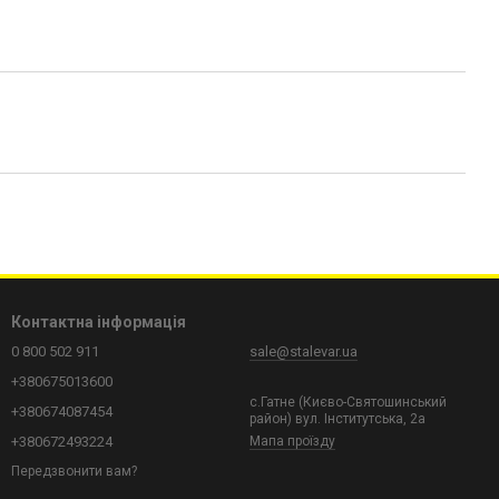
Контактна інформація
0 800 502 911
sale@stalevar.ua
+380675013600
с.Гатне (Києво-Святошинський
+380674087454
район) вул. Інститутська, 2а
+380672493224
Мапа проїзду
Передзвонити вам?