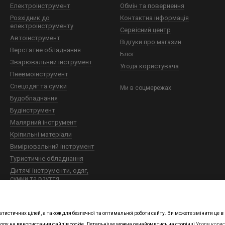
Електроінструмент
Обмін та повернення
Розхідник до
Контактна інформація
електроінструменту
Сервісний центр
Автоінструмент
Відгуки про магазин
Верстатне обладнання
Блог
Зварювальний інструмент
Угода користувача
Пневмоінструмент
Спецодяг та сумки
Ми в соцмережах
Будобладнання
Будінструмент
Малярний інструмент
Кріпильні матеріали
Вимірювальний інструмент
Туристичне обладнання
Дитячі інструменти, одяг,
сумки та взуття
Технічна хімія
Будівельна хімія
атистичних цілей, а також для безпечної та оптимальної роботи сайту. Ви можете змінити це
году на використання файлів cookie. Детальніше можна ознайомитись на сторінці
Угоди кори