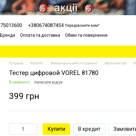
675013600
+380674087454
Передзвонити вам?
Бренди
Оплата та доставка
Обмін та повернення
Сервісний центр
Відгуки про магазин
Блог
Головна
Каталог
Вимірювальний інструмент
Мультіметри
М
Тестер цифровой VOREL 81780
В наявності
Написати відгук
399 грн
Купити
В кредит
Замовит