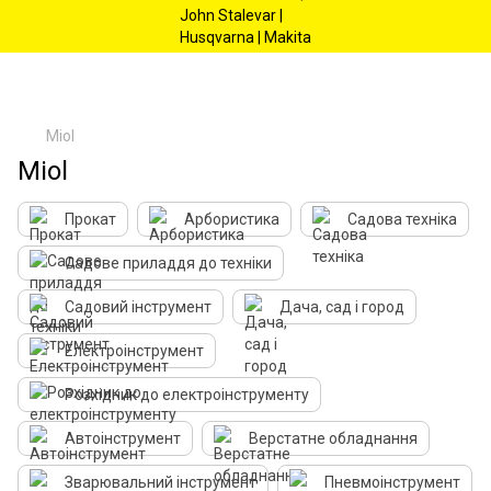
Miol
Miol
Прокат
Арбористика
Садова техніка
Садове приладдя до техніки
Садовий інструмент
Дача, сад і город
Електроінструмент
Розхідник до електроінструменту
Автоінструмент
Верстатне обладнання
Зварювальний інструмент
Пневмоінструмент