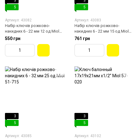
3
3
5
5
Артикул: 43082
Артикул: 43083
Набір ключів рожково-
Набір ключів рожково-
накидних 6 - 22 мм 12 од Miol
накидних 6 - 22 мм 15 од Miol
51-710
51-713
550 грн
761 грн
3
3
5
5
Артикул: 43085
Артикул: 43102