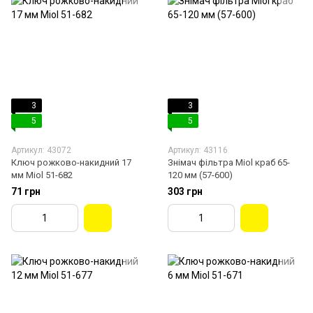
3
3
5
5
Артикул: 43072
Артикул: 43116
Ключ рожково-накидний 17
Знімач фільтра Miol краб 65-
мм Miol 51-682
120 мм (57-600)
71 грн
303 грн