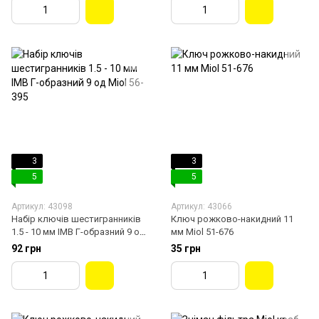
3
3
5
5
Артикул: 43098
Артикул: 43066
Набір ключів шестигранників
Ключ рожково-накидний 11
1.5 - 10 мм IMB Г-образний 9 од
мм Miol 51-676
Miol 56-395
92 грн
35 грн