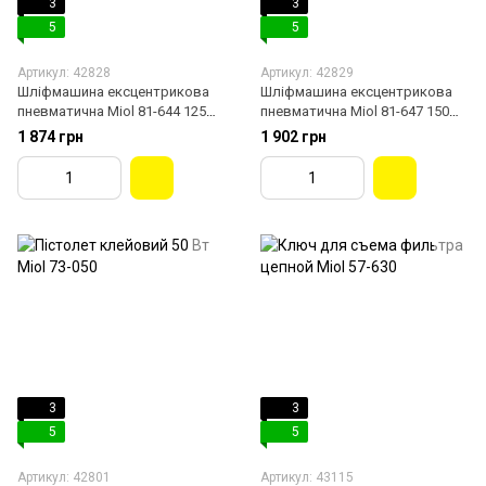
3
3
5
5
Артикул: 42828
Артикул: 42829
Шліфмашина ексцентрикова
Шліфмашина ексцентрикова
пневматична Miol 81-644 125
пневматична Miol 81-647 150
мм
мм
1 874 грн
1 902 грн
3
3
5
5
Артикул: 42801
Артикул: 43115