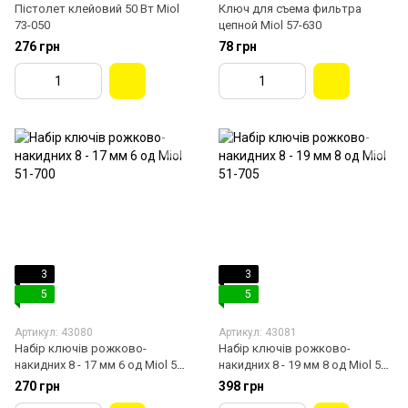
Пістолет клейовий 50 Вт Miol
Ключ для съема фильтра
73-050
цепной Miol 57-630
276 грн
78 грн
3
3
5
5
Артикул: 43080
Артикул: 43081
Набір ключів рожково-
Набір ключів рожково-
накидних 8 - 17 мм 6 од Miol 51-
накидних 8 - 19 мм 8 од Miol 51-
700
705
270 грн
398 грн