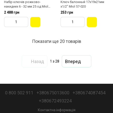
Набір ключів рожково-
Ключ балонный 17х19х21мм
накидних 6 - 32 мм 25 од Miol
х1/2” Miol 57-020
51-715
2 488 грн
253 грн
Показати ще 20 товарів
Назад
Вперед
1
з 28
0 800 502 911
+380675013600
+380674087454
+380672493224
Контактна інформація