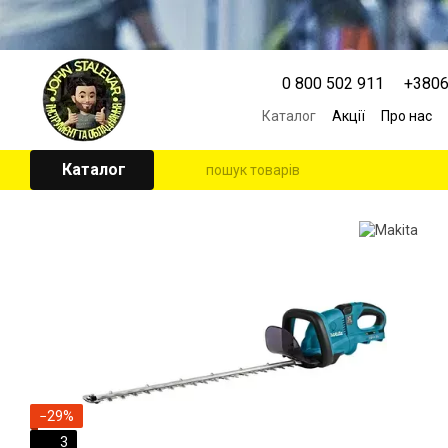
Перейти к основному контенту
0 800 502 911
+380
Каталог
Акції
Про нас
Контактна інформація
Угода користувача
Каталог
−29%
3