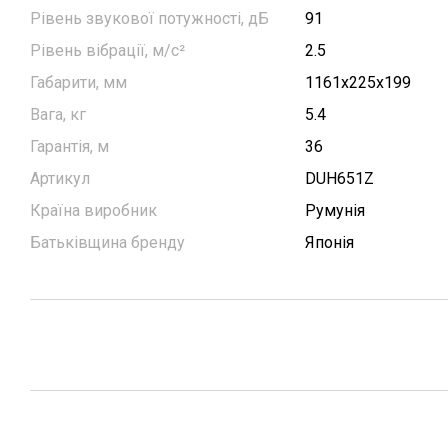
Рівень звукової потужності, дБ
91
Рівень вібрації, м/с²
2.5
Габарити, мм
1161х225х199
Вага, кг
5.4
Гарантія, м
36
Артикул
DUH651Z
Країна виробник
Румунія
Батьківщина бренду
Японія