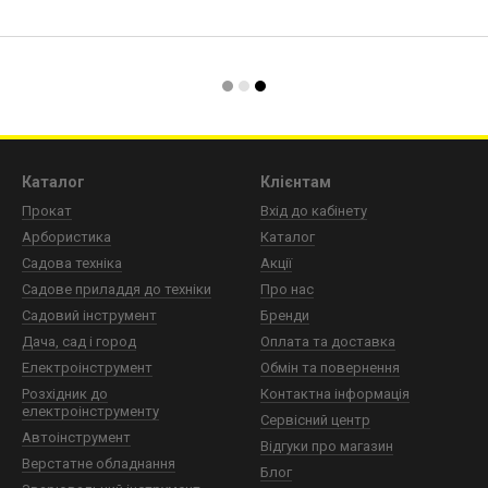
Каталог
Клієнтам
Прокат
Вхід до кабінету
Арбористика
Каталог
Садова техніка
Акції
Садове приладдя до техніки
Про нас
Садовий інструмент
Бренди
Дача, сад і город
Оплата та доставка
Електроінструмент
Обмін та повернення
Розхідник до
Контактна інформація
електроінструменту
Сервісний центр
Автоінструмент
Відгуки про магазин
Верстатне обладнання
Блог