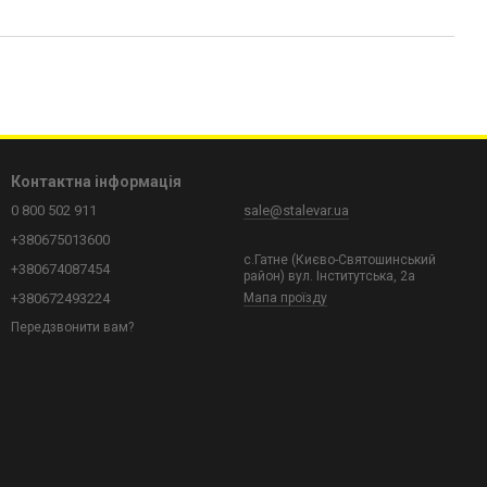
Контактна інформація
0 800 502 911
sale@stalevar.ua
+380675013600
с.Гатне (Києво-Святошинський
+380674087454
район) вул. Інститутська, 2а
+380672493224
Мапа проїзду
Передзвонити вам?