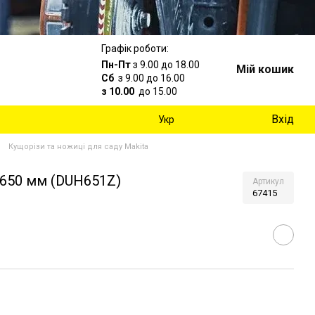
Графік роботи:
Пн-Пт
з 9.00 до 18.00
Мій кошик
Сб
з 9.00 до 16.00
з 10.00
до 15.00
Вхід
Укр
Кущорізи та ножиці для саду Makita
 650 мм (DUH651Z)
Артикул
67415