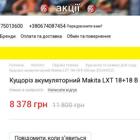
675013600
+380674087454
Передзвонити вам?
Бренди
Оплата та доставка
Обмін та повернення
Сервісний центр
Відгуки про магазин
Блог
Головна
Каталог
Садова техніка
Кущорізи та ножиці для саду
Кущоріз акумуляторний Makita LXT 18+18 В 650 мм (DUH651Z)
Кущоріз акумуляторний Makita LXT 18+18 В
Немає в наявності
Написати відгук
8 378 грн
11 800 грн
Повідомити, коли з'явиться