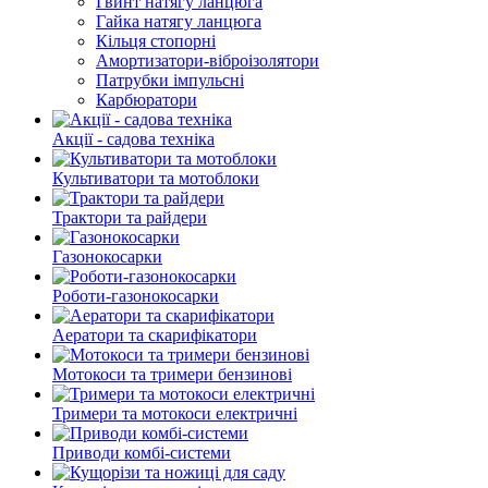
Гвинт натягу ланцюга
Гайка натягу ланцюга
Кільця стопорні
Амортизатори-віброізолятори
Патрубки імпульсні
Карбюратори
Акції - садова техніка
Культиватори та мотоблоки
Трактори та райдери
Газонокосарки
Роботи-газонокосарки
Аератори та скарифікатори
Мотокоси та тримери бензинові
Тримери та мотокоси електричні
Приводи комбі-системи