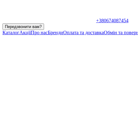
+380674087454
Передзвонити вам?
Каталог
Акції
Про нас
Бренди
Оплата та доставка
Обмін та повер