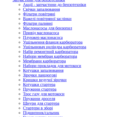
Акції - запчастини до бензотехніки
Свічки запалювання
Фільтри повітряні
Важелі повітряної заслінки
Фільтри паливні
Маслонасосы для бензопил
Привід маслонасоса
Плунжер маслонасоса
Ущільнення фланця карбюратора
Ущільнювач циліндра карбюратора
Набір ремонтний карбюратора
Набори мембран карбюратора
Мембрани карбюратора
Набори прокладок для мотокоси
Котушки запалювання
Зірочки ланцюгові
Кришки ведучої зірочки
Котушки стартера
Пружини стартера
Трос газу для мотокоси
Пружини дроселя
Шнури для стартера
Стартери в зборі
Підшипник/сальник