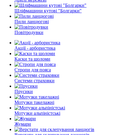
Шліфмашини кутові "Болгарки"
Пили ланцюгові
Повітродувки
Акції - арбористика
Каски та шоломи
Стропи для пояса
Системи страховки
Прусики
Мотузки такелажні
Мотузки альпіністські
Жумари
Верстати для склепування ланцюгів