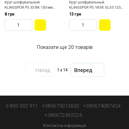
Круг шліфувальный
Круг шліфувальный
KLINGSPOR PS 33 BK 150 мм
KLINGSPOR PS 18 ЕК GLS5 125
146907
мм 270392
8 грн
13 грн
Показати ще 20 товарів
Назад
Вперед
1
з 14
0 800 502 911
+380675013600
+380674087454
+380672493224
Контактна інформація