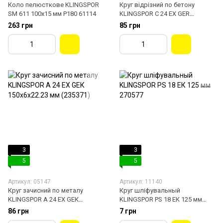
Коло пелюсткове KLINGSPOR
Круг відрізний по бетону
SM 611 100х15 мм Р180 61114
KLINGSPOR С 24 EX GER
230х3х22.23 мм 13491
263 грн
85 грн
3
3
5
5
Артикул: 05147
Артикул: 11140
Круг зачисний по металу
Круг шліфувальный
KLINGSPOR A 24 EX GEК
KLINGSPOR PS 18 ЕК 125 мм
150х6х22.23 мм (235371)
270577
86 грн
7 грн