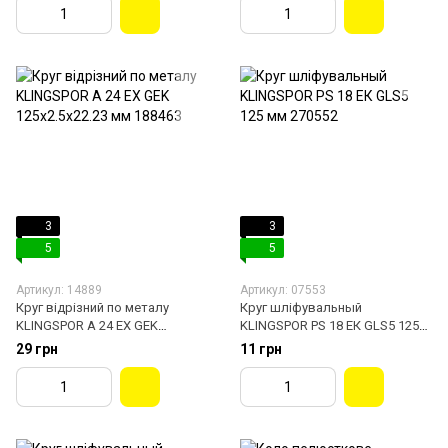
3
3
5
5
Артикул: 14889
Артикул: 07553
Круг відрізний по металу
Круг шліфувальный
KLINGSPOR A 24 EX GEK
KLINGSPOR PS 18 ЕК GLS5 125
125х2.5х22.23 мм 188463
мм 270552
29 грн
11 грн