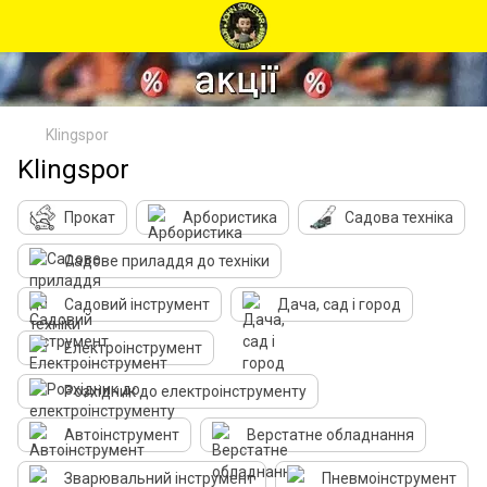
Klingspor
Klingspor
Прокат
Арбористика
Садова техніка
Садове приладдя до техніки
Садовий інструмент
Дача, сад і город
Електроінструмент
Розхідник до електроінструменту
Автоінструмент
Верстатне обладнання
Зварювальний інструмент
Пневмоінструмент