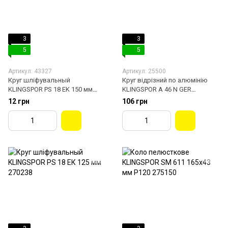
3
3
5
5
Артикул: 43327
Артикул: 25500
Круг шліфувальный
Круг відрізний по алюмінію
KLINGSPOR PS 18 EK 150 мм
KLINGSPOR A 46 N GER
270272
230х3х22.23 мм 170710
12 грн
106 грн