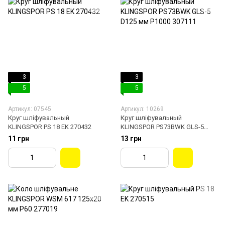
3
3
5
5
Артикул: 07545
Артикул: 10269
Круг шліфувальный
Круг шліфувальный
KLINGSPOR PS 18 EK 270432
KLINGSPOR PS73BWK GLS-5
D125 мм P1000 307111
11 грн
13 грн