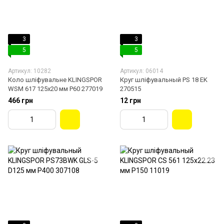
3
3
5
5
Артикул: 10282
Артикул: 06014
Коло шліфувальне KLINGSPOR
Круг шліфувальный PS 18 EK
WSM 617 125x20 мм P60 277019
270515
466 грн
12 грн