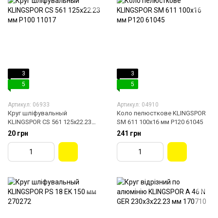
3
3
5
5
Артикул: 06933
Артикул: 04910
Круг шліфувальный
Коло пелюсткове KLINGSPOR
KLINGSPOR CS 561 125х22.23
SM 611 100х16 мм Р120 61045
мм P100 11017
20 грн
241 грн