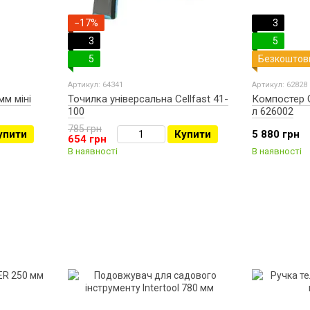
−17%
3
3
5
5
Безкоштов
Артикул: 64341
Артикул: 62828
мм міні
Точилка універсальна Cellfast 41-
Компостер 
100
л 626002
785 грн
упити
Купити
5 880 грн
654 грн
В наявності
В наявності