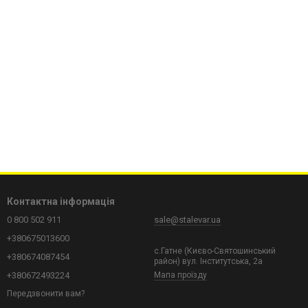
Контактна інформація
0 800 502 911
sale@stalevar.ua
+380675013600
с.Гатне (Києво-Святошинський
+380674087454
район) вул. Інститутська, 2а
+380672493224
Мапа проїзду
Передзвонити вам?