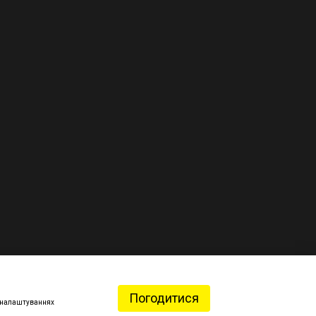
Погодитися
 в налаштуваннях