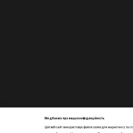
Ми дбаємо про вашу конфіденційність
Цей веб-сайт використовує файли cookie для маркетингу та ст
Інтернет-магазин створений з Хорошоп