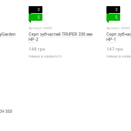
3
3
5
5
Артикул: 64903
Артикул: 64902
yGarden
Серп зубчастий TRUPER 330 мм
Серп зубча
HP-2
HP-1
148 грн
147 грн
Немає в наявності
Немає в наяв