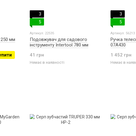
3
3
5
5
Артикул: 22535
Артикул: 56213
 250 мм
Подовжувач для садового
Ручка телес
інструменту Intertool 780 мм
07A430
упити
41 грн
1 452 грн
Немає в наявності
Немає в наяв