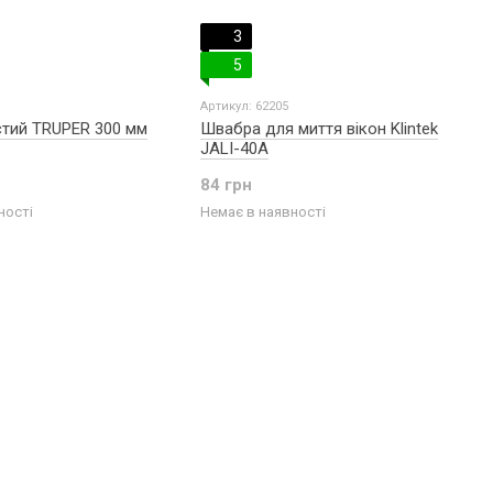
3
5
Артикул: 62205
стий TRUPER 300 мм
Швабра для миття вікон Klintek
JALI-40A
84 грн
ності
Немає в наявності