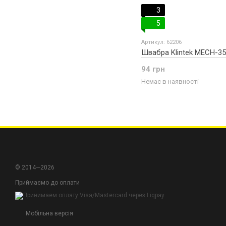
3
5
Артикул: 62206
Швабра Klintek MECH-3
94 грн
Немає в наявності
© 2014—2026
Приймаємо до оплати
Мобільна версія