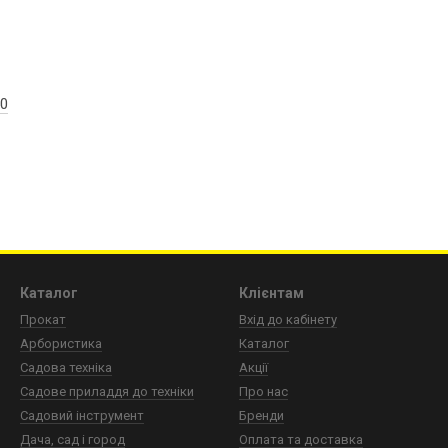
50
Каталог
Клієнтам
Прокат
Вхід до кабінету
Арбористика
Каталог
Садова техніка
Акції
Садове приладдя до техніки
Про нас
Садовий інструмент
Бренди
Дача, сад і город
Оплата та доставка