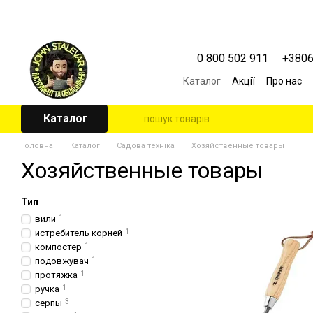
Перейти к основному контенту
0 800 502 911
+380
Каталог
Акції
Про нас
Контактна інформація
Угода користувача
Каталог
Головна
Каталог
Садова техніка
Хозяйственные товары
Хозяйственные товары
Тип
вили
1
истребитель корней
1
компостер
1
подовжувач
1
протяжка
1
ручка
1
серпы
3