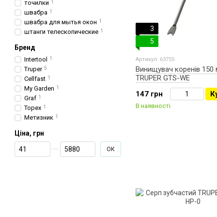
точилки
1
швабра
1
швабра для мытья окон
1
3
штанги телескопические
1
5
Бренд
Intertool
1
Артикул: 63755
Винищувач коренів 150 
Truper
5
TRUPER GTS-WE
Cellfast
1
My Garden
1
147 грн
К
Graf
1
В наявності
Topex
1
Метизник
1
Ціна, грн
От Ціна, грн
До Ціна, грн
ОК