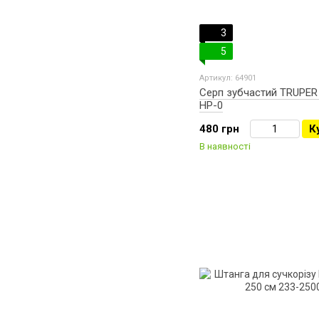
3
5
Артикул: 64901
Серп зубчастий TRUPER
HP-0
480 грн
К
В наявності