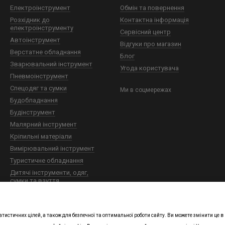
Електроінструмент
Обмін та повернення
Розхідник до
Контактна інформація
електроінструменту
Сервісний центр
Автоінструмент
Відгуки про магазин
Верстатне обладнання
Блог
Зварювальний інструмент
Угода користувача
Пневмоінструмент
Спецодяг та сумки
Ми в соцмережах
Будобладнання
Будінструмент
Малярний інструмент
Кріпильні матеріали
Вимірювальний інструмент
Туристичне обладнання
Дитячі інструменти, одяг,
сумки та взуття
Технічна хімія
Будівельна хімія
атистичних цілей, а також для безпечної та оптимальної роботи сайту. Ви можете змінити це