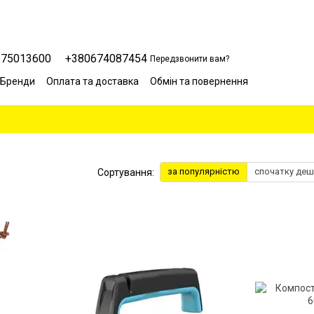
675013600
+380674087454
Передзвонити вам?
Бренди
Оплата та доставка
Обмін та повернення
Сервісний центр
Відгуки про магазин
Блог
за популярністю
спочатку де
Сортування: