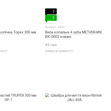
3
5
Артикул: 04021
копічна Topex 300 мм
Вила копальні 4 зуба МЕТИЗНИК
ВК-0002 ковані
45 грн
ності
Немає в наявності