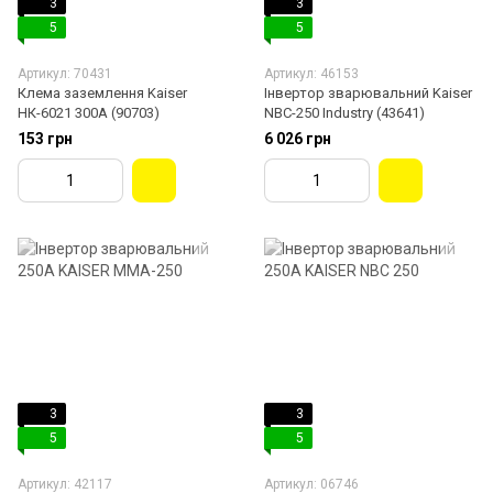
3
3
5
5
Артикул: 70431
Артикул: 46153
Клема заземлення Kaiser
Інвертор зварювальний Kaiser
HК-6021 300А (90703)
NBC-250 Industry (43641)
153 грн
6 026 грн
3
3
5
5
Артикул: 42117
Артикул: 06746