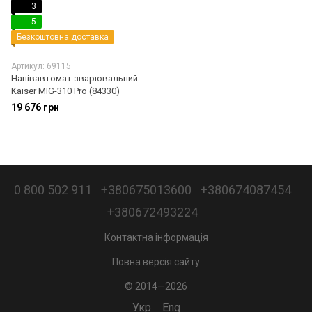
3
5
Безкоштовна доставка
Артикул: 69115
Напівавтомат зварювальний
Kaiser MIG-310 Pro (84330)
19 676 грн
0 800 502 911
+380675013600
+380674087454
+380672493224
Контактна інформація
Повна версія сайту
© 2014—2026
Укр
Eng