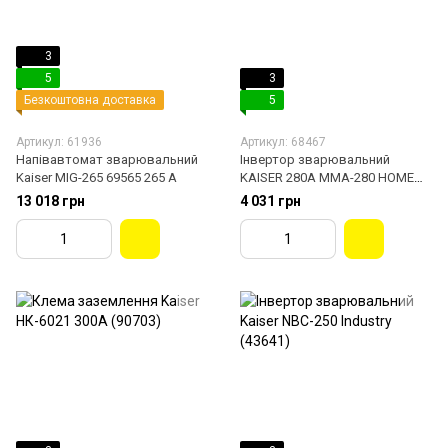
3
5
3
Безкоштовна доставка
5
Артикул: 61936
Артикул: 68467
Напівавтомат зварювальний
Інвертор зварювальний
Kaiser MIG-265 69565 265 A
KAISER 280A MMA-280 HOME
LIN 88077
13 018 грн
4 031 грн