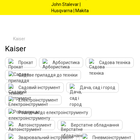
Kaiser
Kaiser
Прокат
Арбористика
Садова техніка
Садове приладдя до техніки
Садовий інструмент
Дача, сад і город
Електроінструмент
Розхідник до електроінструменту
Автоінструмент
Верстатне обладнання
Зварювальний інструмент
Пневмоінструмент