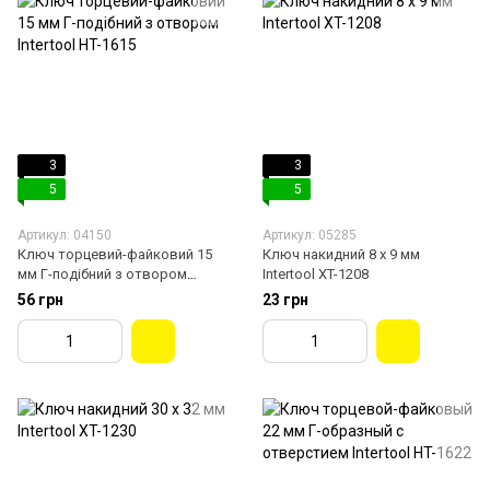
3
3
5
5
Артикул: 04150
Артикул: 05285
Ключ торцевий-файковий 15
Ключ накидний 8 х 9 мм
мм Г-подібний з отвором
Intertool XT-1208
Intertool HT-1615
56 грн
23 грн