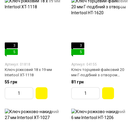
3
3
5
5
Артикул: 01818
Артикул: 04155
Ключ ріжковий 18 х 19 мм
Ключ торцевий-файковий 20
Intertool XT-1118
мм Г-подібний з отвором
Intertool HT-1620
55 грн
81 грн