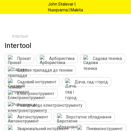
Intertool
Intertool
Прокат
Арбористика
Садова техніка
Садове приладдя до техніки
Садовий інструмент
Дача, сад і город
Електроінструмент
Розхідник до електроінструменту
Автоінструмент
Верстатне обладнання
Зварювальний інструмент
Пневмоінструмент