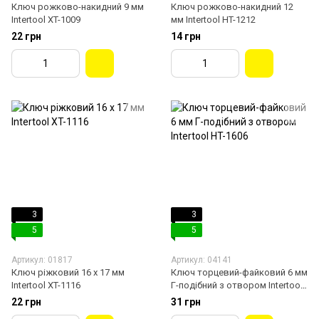
Ключ рожково-накидний 9 мм
Ключ рожково-накидний 12
Intertool XT-1009
мм Intertool HT-1212
22 грн
14 грн
3
3
5
5
Артикул: 01817
Артикул: 04141
Ключ ріжковий 16 х 17 мм
Ключ торцевий-файковий 6 мм
Intertool XT-1116
Г-подібний з отвором Intertool
HT-1606
22 грн
31 грн