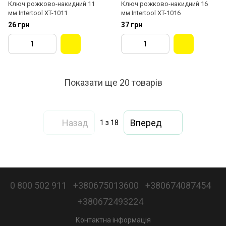
Ключ рожково-накидний 11
Ключ рожково-накидний 16
мм Intertool XT-1011
мм Intertool XT-1016
26 грн
37 грн
Показати ще 20 товарів
Назад
Вперед
1
з 18
0 800 502 911
+380675013600
+380674087454
+380672493224
Контактна інформація