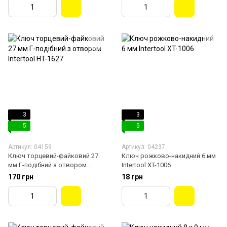
3
3
5
5
Артикул: 04159
Артикул: 04237
Ключ торцевий-файковий 27
Ключ рожково-накидний 6 мм
мм Г-подібний з отвором
Intertool XT-1006
Intertool HT-1627
170 грн
18 грн