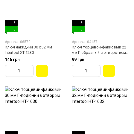
3
3
5
5
Артикул: 06570
Артикул: 04157
Ключ накидний 30 х 32 мм
Ключ торцевой-файковый 22
Intertool XT-1230
мм Г-образный с отверстием
Intertool HT-1622
146 грн
99 грн