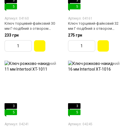
3
3
5
5
Артикул: 04160
Артикул: 04161
Ключ торцевий-файковий 30
Ключ торцевий-файковий 32
мм Г-подібний з отвором
мм Г-подібний з отвором
Intertool HT-1630
Intertool HT-1632
233 грн
275 грн
3
3
5
5
Артикул: 04241
Артикул: 04245