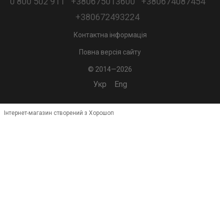
0 800 502 911
+380675013600
+380674087454
+380672493224
Контактна інформація
Повна версія сайту
© 2014—2026
Укр
Eng
Інтернет-магазин створений з Хорошоп