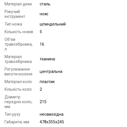
Матеріал деки
сталь
Ріжучий
ножі
інструмент
Тип ножа
шпиндельний
Кількість ножів
5
Об'єм
травозбірника,
16
л
Матеріал
тканина
травозбірника
Регулювання
центральна
висоти косіння
Матеріал коліс
пластик
Кількість коліс
2
Діаметр
передніх коліс,
215
мм
Тип руху
несамохідна
Габарити, мм
478х355х245