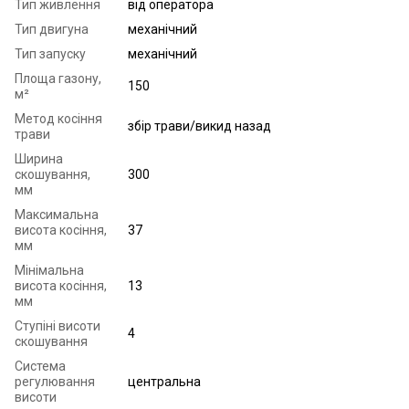
Тип живлення
від оператора
Тип двигуна
механічний
Тип запуску
механічний
Площа газону,
150
м²
Метод косіння
збір трави/викид назад
трави
Ширина
скошування,
300
мм
Максимальна
висота косіння,
37
мм
Мінімальна
висота косіння,
13
мм
Ступіні висоти
4
скошування
Система
регулювання
центральна
висоти