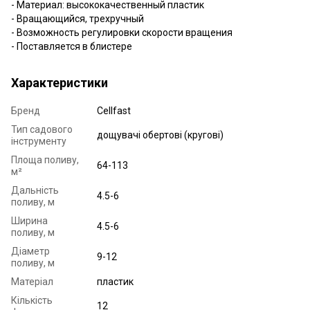
- Материал: высококачественный пластик
- Вращающийся, трехручный
- Возможность регулировки скорости вращения
- Поставляется в блистере
Характеристики
Бренд
Cellfast
Тип садового
дощувачі обертові (кругові)
інструменту
Площа поливу,
64-113
м²
Дальність
4.5-6
поливу, м
Ширина
4.5-6
поливу, м
Діаметр
9-12
поливу, м
Матеріал
пластик
Кількість
12