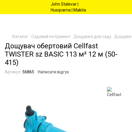
Каталог
Садовий інструмент
Дощувачі для саду
Дощувачі
Дощувач обертовий Cellfast
TWISTER sz BASIC 113 м² 12 м (50-
415)
Артикул:
56865
Написати відгук