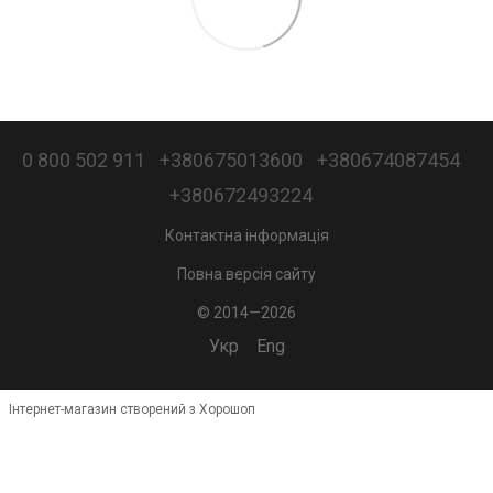
0 800 502 911
+380675013600
+380674087454
+380672493224
Контактна інформація
Повна версія сайту
© 2014—2026
Укр
Eng
Інтернет-магазин створений з Хорошоп