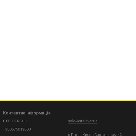
Контактна інформація
0 800 502 911
sale@stalevar.ua
+380675013600
с.Гатне (Києво-Святошинський