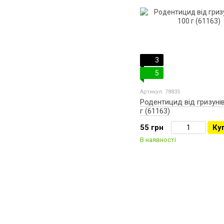
3
5
Артикул: 78835
Родентицид від гризунів
г (61163)
55 грн
Ку
В наявності