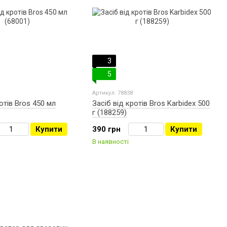
3
5
Артикул: 78838
отів Bros 450 мл
Засіб від кротів Bros Karbidex 500
г (188259)
Купити
390 грн
Купити
В наявності