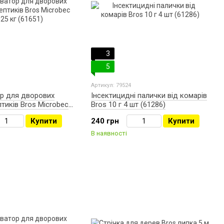
3
5
Артикул: 79524
ор для дворових
Інсектицидні палички від комарів
птиків Bros Microbec
Bros 10 г 4 шт (61286)
651)
Купити
240 грн
Купити
В наявності