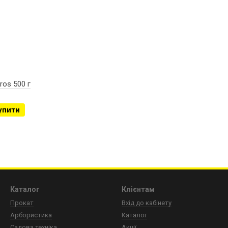
os 500 г
упити
Каталог
Клієнтам
Прокат
Вхід до кабінету
Арбористика
Каталог
Садова техніка
Акції