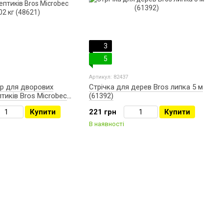
3
5
Артикул: 82437
ор для дворових
Стрічка для дерев Bros липка 5 м
птиків Bros Microbec
(61392)
21)
Купити
221 грн
Купити
В наявності