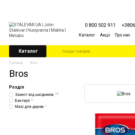
Перейти к основному контенту
0 800 502 911
+380
Каталог
Акції
Про нас
Контактна інформація
Угода користувача
Каталог
Головна
Bros
Bros
Розділ
Захист від шкідників
14
Бактерії
2
Мазі для дерев
1