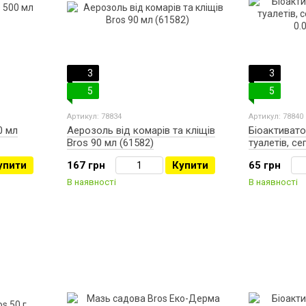
3
3
5
5
Артикул: 78834
Артикул: 78840
0 мл
Аерозоль від комарів та кліщів
Біоактиват
Bros 90 мл (61582)
туалетів, се
0.025 кг (61
упити
167 грн
Купити
65 грн
В наявності
В наявності