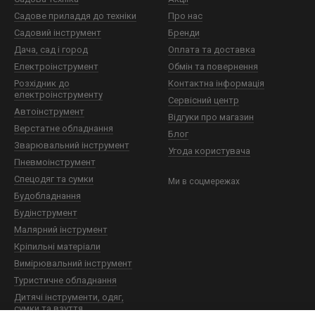
Садове приладдя до техніки
Про нас
Садовий інструмент
Бренди
Дача, сад і город
Оплата та доставка
Електроінструмент
Обмін та повернення
Розхідник до
Контактна інформація
електроінструменту
Сервісний центр
Автоінструмент
Відгуки про магазин
Верстатне обладнання
Блог
Зварювальний інструмент
Угода користувача
Пневмоінструмент
Спецодяг та сумки
Ми в соцмережах
Будобладнання
Будінструмент
Малярний інструмент
Кріпильні матеріали
Вимірювальний інструмент
Туристичне обладнання
Дитячі інструменти, одяг,
сумки та взуття