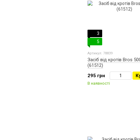
3
5
Артикул: 78839
Засіб від кротів Bros 50
(61512)
295 грн
К
В наявності