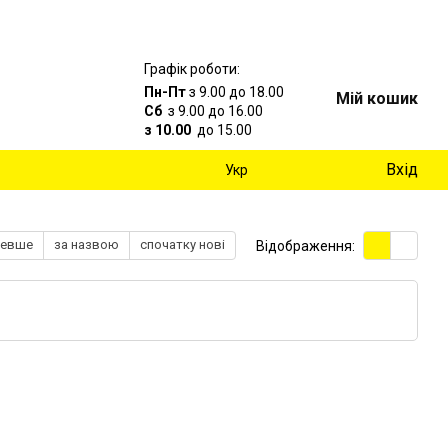
Графік роботи:
Пн-Пт
з 9.00 до 18.00
Мій кошик
Сб
з 9.00 до 16.00
з 10.00
до 15.00
Вхід
Укр
шевше
за назвою
спочатку нові
Відображення: