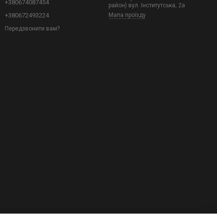
+380674087454
район) вул. Інститутська, 2а
+380672493224
Мапа проїзду
Передзвонити вам?