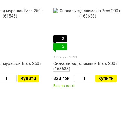
3
5
Артикул: 78833
 мурашок Bros 250 г
Снаколь від слимаків Bros 200 г
(163638)
Купити
323 грн
Купити
В наявності