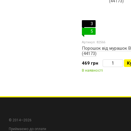
3
5
Артикул: 82566
Порошок від мурашок Br
(44173)
469 грн
К
В наявності
© 2014—2026
Приймаємо до оплати