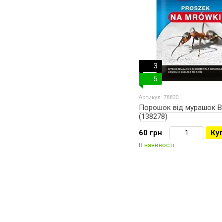
3
5
Артикул: 78830
Порошок від мурашок Br
(138278)
60 грн
Ку
В наявності