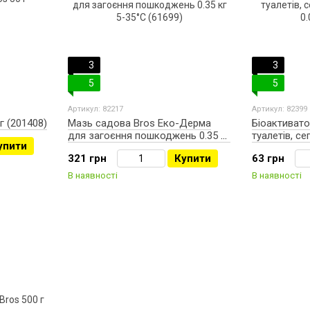
3
3
5
5
Артикул: 82217
Артикул: 82399
 г (201408)
Мазь садова Bros Еко-Дерма
Біоактиват
для загоєння пошкоджень 0.35 кг
туалетів, се
упити
5-35°С (61699)
0.02 кг (486
321 грн
Купити
63 грн
В наявності
В наявності