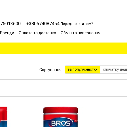
675013600
+380674087454
Передзвонити вам?
Бренди
Оплата та доставка
Обмін та повернення
Сервісний центр
Відгуки про магазин
Блог
за популярністю
спочатку де
Сортування: