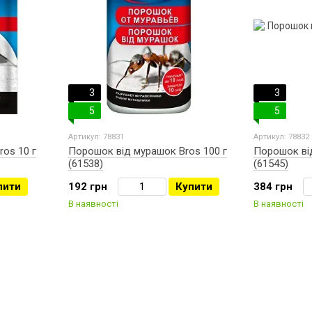
3
3
5
5
Артикул: 78831
Артикул: 78832
os 10 г
Порошок від мурашок Bros 100 г
Порошок від
(61538)
(61545)
пити
192 грн
Купити
384 грн
В наявності
В наявності