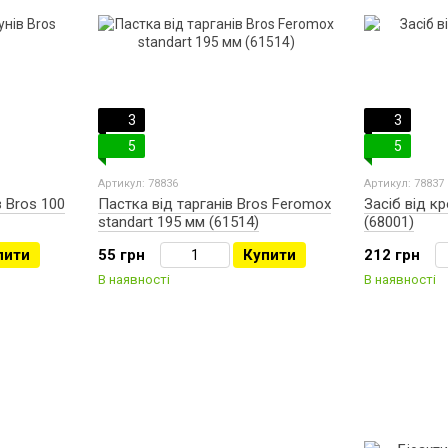
3
3
5
5
Артикул: 78836
Артикул: 78837
 Bros 100
Пастка від тарганів Bros Feromox
Засіб від кр
standart 195 мм (61514)
(68001)
пити
55 грн
Купити
212 грн
В наявності
В наявності