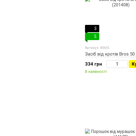
3
5
Артикул: 80655
Засіб від кротів Bros 50
334 грн
К
В наявності