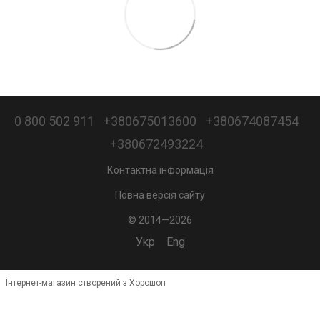
0 800 502 911
+380675013600
+380674087454
+380672493224
Контактна інформація
Повна версія сайту
© 2014—2026
Укр
Eng
Інтернет-магазин створений з Хорошоп