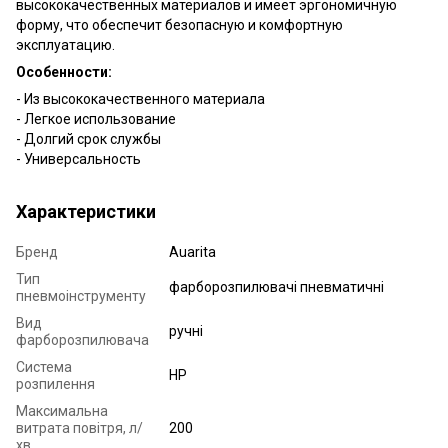
высококачественных материалов и имеет эргономичную
форму, что обеспечит безопасную и комфортную
эксплуатацию.
Особенности:
- Из высококачественного материала
- Легкое использование
- Долгий срок службы
- Универсальность
Характеристики
Бренд
Auarita
Тип
фарборозпилювачі пневматичні
пневмоінструменту
Вид
ручні
фарборозпилювача
Система
HP
розпилення
Максимальна
витрата повітря, л/
200
хв