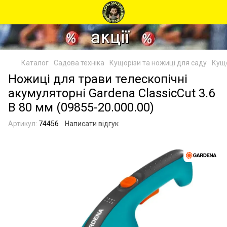
Каталог
Садова техніка
Кущорізи та ножиці для саду
Кущо
Ножиці для трави телескопічні
акумуляторні Gardena ClassicCut 3.6
В 80 мм (09855-20.000.00)
Артикул:
74456
Написати відгук