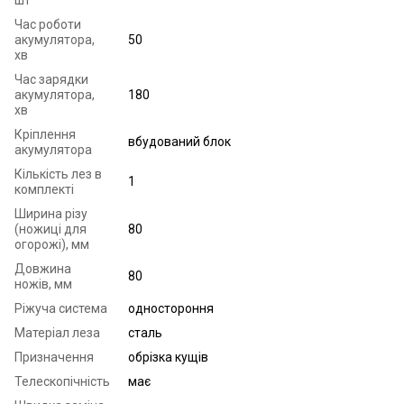
шт
Час роботи
акумулятора,
50
хв
Час зарядки
акумулятора,
180
хв
Кріплення
вбудований блок
акумулятора
Кількість лез в
1
комплекті
Ширина різу
(ножиці для
80
огорожі), мм
Довжина
80
ножів, мм
Ріжуча система
одностороння
Матеріал леза
сталь
Призначення
обрізка кущів
Телескопічність
має