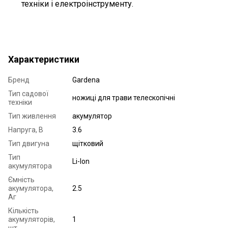
техніки і електроінструменту.
Характеристики
Бренд
Gardena
Тип садової
ножиці для трави телескопічні
техніки
Тип живлення
акумулятор
Напруга, В
3.6
Тип двигуна
щітковий
Тип
Li-Ion
акумулятора
Ємність
акумулятора,
2.5
Аг
Кількість
акумуляторів,
1