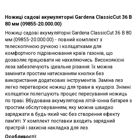
Ножиці садові акумуляторні Gardena ClassicCut 36 В
80 мм (09855-20.000.00)
Ножиці садові акумуляторні Gardena ClassicCut 36 В 80
мм (09855-20.000.00) - повний комплект з
телескопічною ручкою і коліщатками для
комфортного підрівнювання країв газонів, що
дозволяє працювати не нахиляючись. Високоякісні
леза забезпечують ідеальне різання. Їх можна
замінити простим натисканням кнопки без
використання додаткових інструментів. Заміна лез
легко перетворює ножиці для трави в кущоріз. Знімні
коліщатки полегшують процес пересування ножиць
по траві. Вбудована акумуляторна літій-іонна батарея з
простим обслуговуванням, яку можна швидко
заряджати в будь-який час без створення ефекту
пам'яті. У комплект поставки входить зарядний
пристрій і захисна накладка для лез.
Особливості: