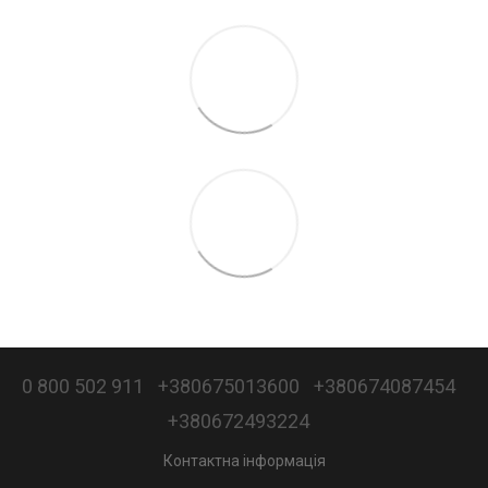
0 800 502 911
+380675013600
+380674087454
+380672493224
Контактна інформація