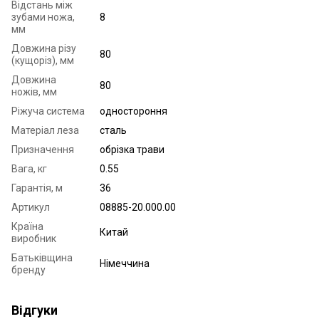
Відстань між
зубами ножа,
8
мм
Довжина різу
80
(кущоріз), мм
Довжина
80
ножів, мм
Ріжуча система
одностороння
Матеріал леза
сталь
Призначення
обрізка трави
Вага, кг
0.55
Гарантія, м
36
Артикул
08885-20.000.00
Країна
Китай
виробник
Батьківщина
Німеччина
бренду
Відгуки