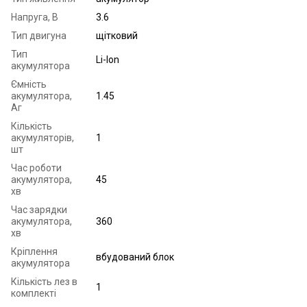
Напруга, В
3.6
Тип двигуна
щітковий
Тип
Li-Ion
акумулятора
Ємність
акумулятора,
1.45
Аг
Кількість
акумуляторів,
1
шт
Час роботи
акумулятора,
45
хв
Час зарядки
акумулятора,
360
хв
Кріплення
вбудований блок
акумулятора
Кількість лез в
1
комплекті