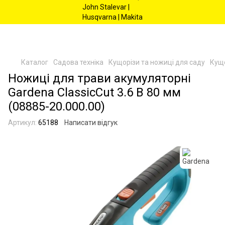
Каталог
Садова техніка
Кущорізи та ножиці для саду
Кущо
Ножиці для трави акумуляторні
Gardena ClassicCut 3.6 В 80 мм
(08885-20.000.00)
Артикул:
65188
Написати відгук