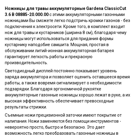
Ножницы для травы аккумуляторные Gardena ClassicCut
3.6 В 08885-20.000.00
с этими аккумуляторными газонными
ножницами Вы сможете легко подстричь кромки газонов - без
подключения к электросети. Кроме того, в комплект входит
нож для травы и кустарников (ширина 8 см), благодаря чему
ножницы могут использоваться для придания формы
кустарнику наподобие самшита. Мощная, простая в
обслуживании литий-ионная аккумуляторная батарея
гарантирует легкость работы и прекрасную
производительность.
Светодиодный дисплей постоянно показывает уровень
заряда аккумулятора и позволяет оценить оставшееся время
работы, а также вовремя сигнализирует о необходимости
подзарядки. Благодаря эргономичной рукоятке
аккумуляторные газонные ножницы хорошо лежат в руке, а их
высокая эффективность обеспечивает превосходные
результаты стрижки.
Съемные ножи прецизионной заточки имеют покрытие от
налипания. Ножи заменяются без помощи инструментов -
невероятно просто, быстро и безопасно. Это дает
возможность легко преобразовать газонные ножницы в