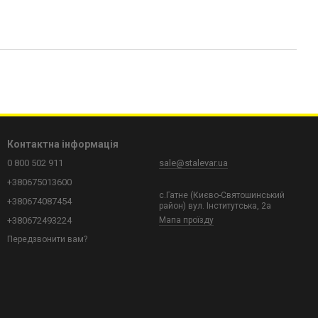
Контактна інформація
0 800 502 911
sale@stalevar.ua
+380675013600
с.Гатне (Києво-Святошинський
+380674087454
район) вул. Інститутська, 2а
+380672493224
Мапа проїзду
Передзвонити вам?