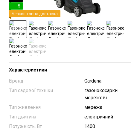
5
Безкоштовна доставка
Характеристики
Бренд
Gardena
Тип садової техніки
газонокосарки
мережеві
Тип живлення
мережа
Тип двигуна
електричний
Потужність, Вт
1400