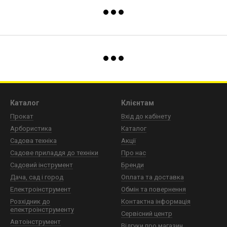
Каталог
Клієнтам
Прокат
Вхід до кабінету
Арбористика
Каталог
Садова техніка
Акції
Садове приладдя до техніки
Про нас
Садовий інструмент
Бренди
Дача, сад і город
Оплата та доставка
Електроінструмент
Обмін та повернення
Розхідник до
Контактна інформація
електроінструменту
Сервісний центр
Автоінструмент
Відгуки про магазин