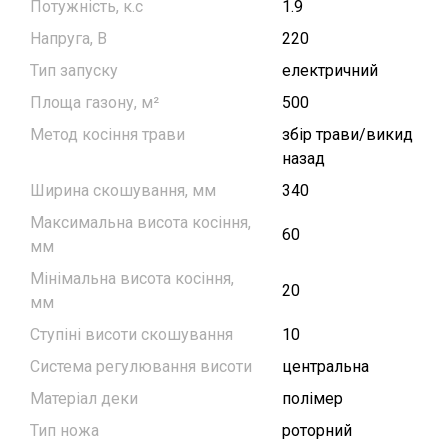
Потужність, к.с
1.9
Напруга, В
220
Тип запуску
електричний
Площа газону, м²
500
Метод косіння трави
збір трави/викид
назад
Ширина скошування, мм
340
Максимальна висота косіння,
60
мм
Мінімальна висота косіння,
20
мм
Ступіні висоти скошування
10
Система регулювання висоти
центральна
Матеріал деки
полімер
Тип ножа
роторний