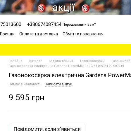
675013600
+380674087454
Передзвонити вам?
Бренди
Оплата та доставка
Обмін та повернення
Сервісний центр
Відгуки про магазин
Блог
Головна
Каталог
Садова техніка
Газонокосарки
Газонокоса
Газонокосарка електрична Gardena PowerMax 1400/34 (05034-20.000.00)
Газонокосарка електрична Gardena PowerMax
Немає в наявності
Написати відгук
9 595 грн
Повідомити, коли з'явиться