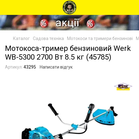
Каталог
Садова техніка
Мотокоси та тримери бензинові
М
Мотокоса-тример бензиновий Werk
WB-5300 2700 Вт 8.5 кг (45785)
Артикул:
43295
Написати відгук