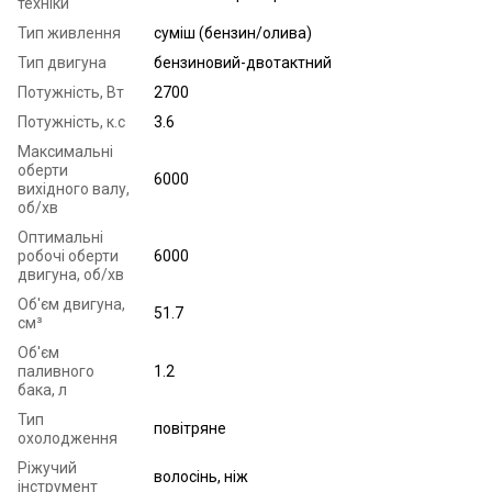
техніки
Тип живлення
суміш (бензин/олива)
Тип двигуна
бензиновий-двотактний
Потужність, Вт
2700
Потужність, к.с
3.6
Максимальні
оберти
6000
вихідного валу,
об/хв
Оптимальні
робочі обeрти
6000
двигуна, об/хв
Об'єм двигуна,
51.7
см³
Об'єм
паливного
1.2
бака, л
Тип
повітряне
охолодження
Ріжучий
волосінь, ніж
інструмент