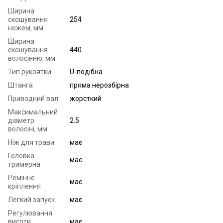
Ширина
скошування
254
ножем, мм
Ширина
скошування
440
волосінню, мм
Тип рукоятки
U-подібна
Штанга
пряма нерозбірна
Приводний вал
жорсткий
Максимальний
діаметр
2.5
волосіні, мм
Ніж для трави
має
Головка
має
тримерна
Ремінне
має
кріплення
Легкий запуск
має
Регулювання
висоти
має