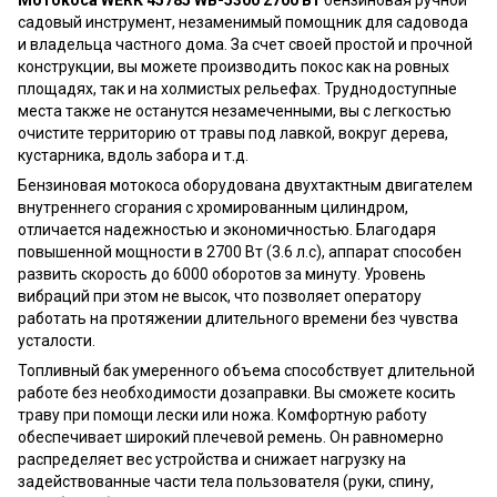
садовый инструмент, незаменимый помощник для садовода
и владельца частного дома. За счет своей простой и прочной
конструкции, вы можете производить покос как на ровных
площадях, так и на холмистых рельефах. Труднодоступные
места также не останутся незамеченными, вы с легкостью
очистите территорию от травы под лавкой, вокруг дерева,
кустарника, вдоль забора и т.д.
Бензиновая мотокоса оборудована двухтактным двигателем
внутреннего сгорания с хромированным цилиндром,
отличается надежностью и экономичностью. Благодаря
повышенной мощности в 2700 Вт (3.6 л.с), аппарат способен
развить скорость до 6000 оборотов за минуту. Уровень
вибраций при этом не высок, что позволяет оператору
работать на протяжении длительного времени без чувства
усталости.
Топливный бак умеренного объема способствует длительной
работе без необходимости дозаправки. Вы сможете косить
траву при помощи лески или ножа. Комфортную работу
обеспечивает широкий плечевой ремень. Он равномерно
распределяет вес устройства и снижает нагрузку на
задействованные части тела пользователя (руки, спину,