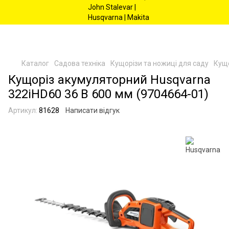
Каталог
Садова техніка
Кущорізи та ножиці для саду
Кущо
Кущоріз акумуляторний Husqvarna
322iHD60 36 В 600 мм (9704664-01)
Артикул:
81628
Написати відгук