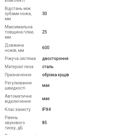
комплекті
Відстань між
зубами ножа,
30
мм
Максимальна
товщина гілки,
25
мм
Довжина
600
ножів, мм
Ріжуча система
двостороння
Матеріал леза
сталь
Призначення
обрізка кущів
Регулювання
має
швидкості
Автоматичне
має
відключення
Клас захисту
IPX4
Рівень
звукового
85
тиску, дБ