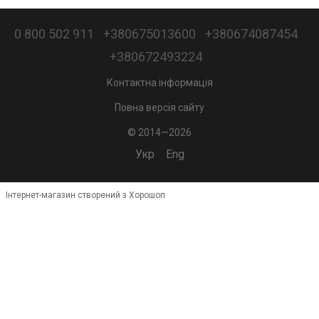
0 800 502 911
+380675013600
+380674087454
+380672493224
Контактна інформація
Повна версія сайту
© 2014—2026
Укр
Eng
Інтернет-магазин створений з Хорошоп