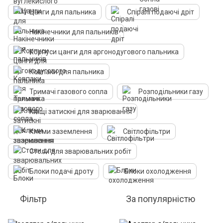
Цанги для пальника
Спіралі подаючі дріт
Накінечники для пальників
Корпуси цанги для аргонодугового пальника
Ковпаки для пальника
Тримачі газового сопла
Розподільники газу
Кліщі затискні для зварювання
Клеми заземлення
Світлофільтри
Столи для зварювальних робіт
Блоки подачі дроту
Блоки охолодження
Фільтр
За популярністю