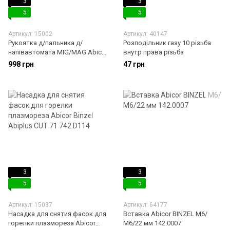
3
3
5
5
Артикул: 15002
Артикул: 40147
Рукоятка д/пальника д/
Розподільник газу 10 різьба
напiвавтомата MIG/MAG Abico
внутр права різьба
Binzel MB
998 грн
47 грн
3
3
5
5
Артикул: 15037
Артикул: 64177
Насадка для снятия фасок для
Вставка Abicor BINZEL M6/
горелки плазмореза Abicor
М6/22 мм 142.0007