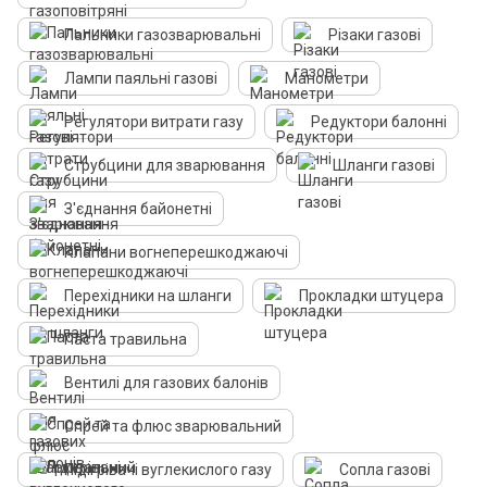
Пальники газозварювальні
Різаки газові
Лампи паяльні газові
Манометри
Регулятори витрати газу
Редуктори балонні
Струбцини для зварювання
Шланги газові
З'єднання байонетні
Клапани вогнеперешкоджаючі
Перехідники на шланги
Прокладки штуцера
Паста травильна
Вентилі для газових балонів
Спрей та флюс зварювальний
Підігрівачі вуглекислого газу
Сопла газові