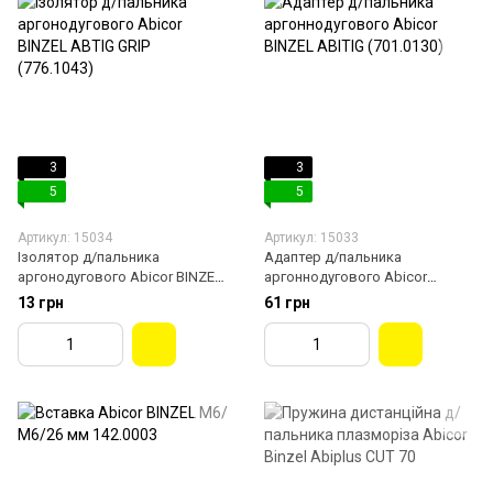
3
3
5
5
Артикул: 15034
Артикул: 15033
Ізолятор д/пальника
Адаптер д/пальника
аргонодугового Abicor BINZEL
аргоннодугового Abicor
ABTIG GRIP (776.1043)
BINZEL ABITIG (701.0130)
13 грн
61 грн