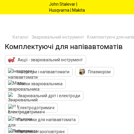
Каталог
Зварювальний інструмент
Комплектуючі для напі
Комплектуючі для напівавтоматів
Акції - зварювальний інструмент
Інвертори і напівавтомати
Плазморізи
Маски зварювальника
Зварювальний дріт і електроди
Електродотримачі
Пальники для напівавтомата
Пальники газоповітряні