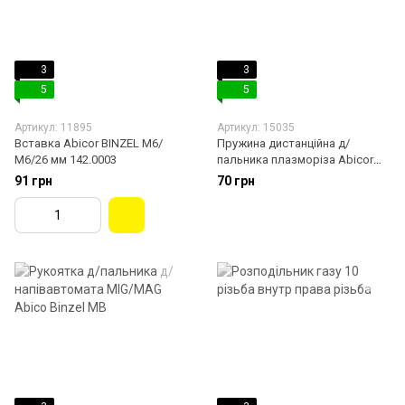
3
3
5
5
Артикул: 11895
Артикул: 15035
Вставка Abicor BINZEL M6/
Пружина дистанційна д/
М6/26 мм 142.0003
пальника плазморіза Abicor
Binzel Abiplus CUT 70
91 грн
70 грн